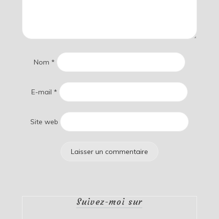
Nom
*
E-mail
*
Site web
Suivez-moi sur