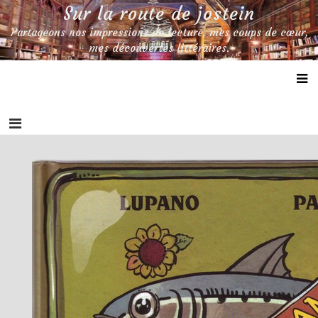
Skip
Sur la route de jostein
to
Partageons nos impressions de lecture, mes coups de cœur,
content
mes découvertes littéraires.