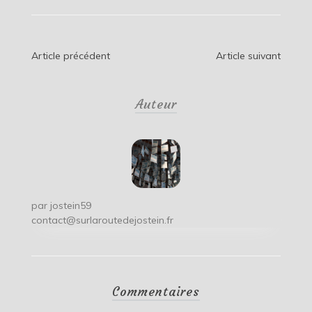
Navigation
Article précédent
Article suivant
de
Auteur
l’article
par
jostein59
contact@surlaroutedejostein.fr
Commentaires