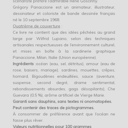
scénariste préféré l’admirable René Goscinny.
Grégory Panaccione est un animateur, illustrateur,
dessinateur et coloriste de bande dessinée français
né le 10 septembre 1968.
Quatrième de couverture
:
Ce livre ne contient que des idées pêchées au grand
large par Wilfrid Lupano, selon des techniques
artisanales respectueuses de l’environnement culturel,
et mises en boîte à la sardinerie graphique
Panaccione, Milan, Italie (Union européenne).
Ingrédients
:océan (eau, sel, détritus), amour (eau de
rose, baisers, mariage), sardines, mouettes, crêpes,
homard, Bigoudènes endeuillées, sauce (aventure,
suspense, second degré, drame sentimental,
rebondissements absurdes, gags désopilants), Che
Guevara (0,5 %), arôme artificiel de Vierge Marie.
Garanti sans dauphins, sans textes ni onomatopées.
Peut contenir des traces de pictogrammes.
À consommer de préférence avant que l’océan ne
fasse plus rêver.
Valeurs nutritionnelles pour 100 grammes