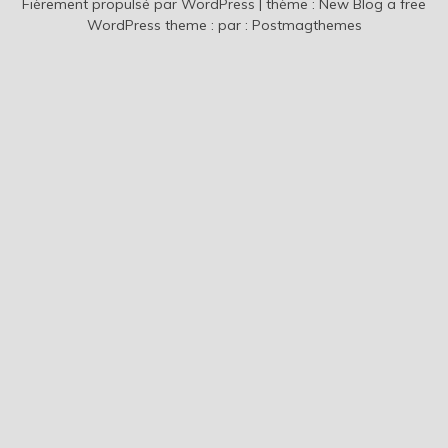
Fièrement propulsé par WordPress
|
thème :
New Blog a free
WordPress theme
: par :
Postmagthemes