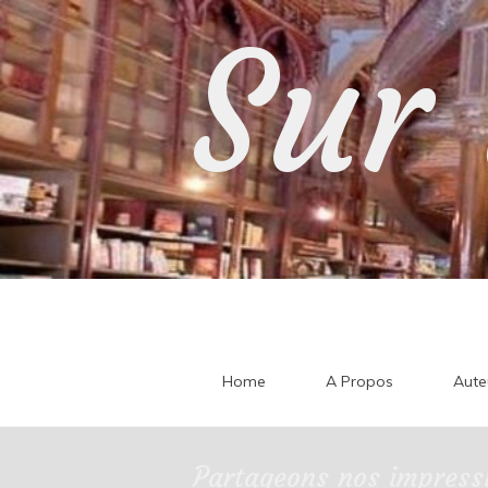
Skip
Sur 
to
content
Home
A Propos
Aute
Partageons nos impressi