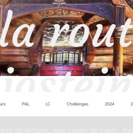
la rou
jostein
urs
PAL
LC
Challenges
2024
2
ons de lecture, mes coups de cœur, mes 