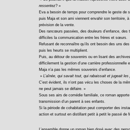
ressentez
? »
Eva a besoin de temps pour comprendre le geste de sa
puis Maja et son ami viennent envahir son territoire,
prévision de la vente.
Des rancœurs passées, des douleurs d’enfance, des tra
difficiles la communication entre les frères et sœurs.
Refusant de reconnaître qu’ils ont besoin des uns des
puis les heurts se multiplient.
Puis, au détour de souvenirs ou en lisant des archive
difficilement la gestion d’une carrière professionnelle
Maja n’a pas les mêmes souvenirs d’enfance.
»
L’aînée, qui savait tout, qui rabaissait et jugeait le
C’est évident, ils n’ont pas vécu les choses de la mê
ne peut jamais se défaire. »
Sous ses airs de comédie familiale, ce roman apporte de
transmission d’un parent à ses enfants.
Si la période de cohabitation peut comporter des instant
action et surtout en distillant petit à petit le passé d
L’ensemble donne un roman bien dosé avec des personn