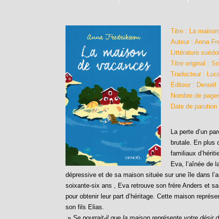
Titre : La maiso
Auteur : Anna Fr
Littérature suédo
Titre original :
Traducteur : Lu
Éditeur : Denoël
Nombre de pages
Date de parution
La perte d’un par
brutale. En plus 
familiaux d’héri
Eva, l’aînée de l
dépressive et de sa maison située sur une île dans l
soixante-six ans , Eva retrouve son frère Anders et s
pour obtenir leur part d’héritage. Cette maison repré
son fils Elias.
»
Se pourrait-il que la maison représente votre désir 