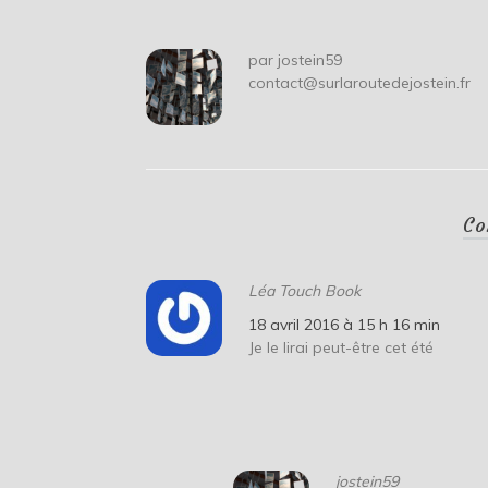
l’article
par
jostein59
contact@surlaroutedejostein.fr
Co
Léa Touch Book
18 avril 2016 à 15 h 16 min
Je le lirai peut-être cet été
jostein59