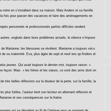
 mère en s’installant dans sa maison. Mais Anders et sa famille
 à la fois pour passer des vacances et faire des aménagements en
jets personnels et professionnels parfois difficiles rendent
 autres, englués dans leurs problèmes actuels, le silence s’impose
s de Marianne, les blessures se révèlent. Marianne a toujours vécu
 et de sa maternité. Eva, plus âgée de sept et neuf ans qu’Anders et
s plus jeunes. Qui avait toujours le dernier mot, toujours raison
. »
me façon. Mais » les frères et les sœurs, ce sont des amis dont on
 très belles réflexions sur la douleur de la perte, sur la famille, la
s plus futiles, l’auteur tient son lecteur en alternant réflexion et
e Marianne et ses conséquences sur la fratrie.
ages qui se dévoilent au fil de l’intrigue pour un moment de