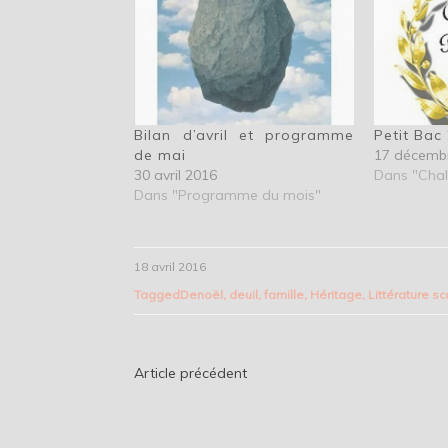
Bilan d’avril et programme
Petit Bac
de mai
17 décemb
30 avril 2016
Dans "Chal
Dans "Programme du mois"
18 avril 2016
Tagged
Denoël
,
deuil
,
famille
,
Héritage
,
Littérature s
Navigation
Article précédent
de