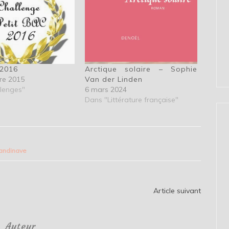
 2016
Arctique solaire – Sophie
re 2015
Van der Linden
lenges"
6 mars 2024
Dans "Littérature française"
candinave
Article suivant
Auteur