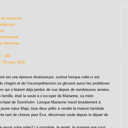
n de vacances
edriksson
ise
 Sommarhuset
cas Messmer
 : 344
 : 24 mars 2016
ent est une épreuve douloureuse, surtout lorsque celle-ci est
du chagrin et de l’incompréhension se glissent aussi les problèmes
tiers qui s’étaient déjà perdus de vue depuis de nombreuses années.
a famille, était la seule à s’occuper de Marianne, sa mère
’archipel de Stockholm. Lorsque Marianne meurt brutalement à
a jeune sœur Maja, tous deux prêts à vendre la maison familiale
sente tant de choses pour Eva, désormais seule depuis le départ de
de revoir votre mère? La nostalgie, le regret, le manque que vous