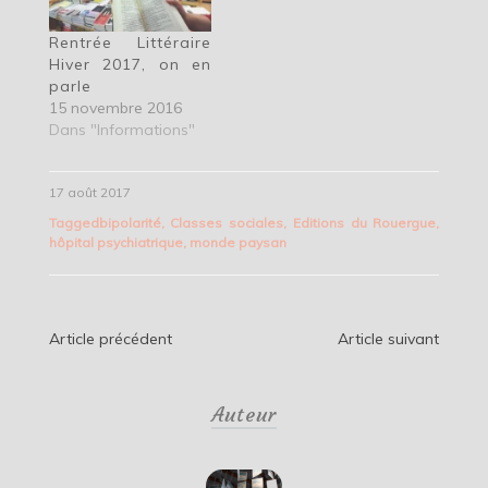
Rentrée Littéraire
Hiver 2017, on en
parle
15 novembre 2016
Dans "Informations"
17 août 2017
Tagged
bipolarité
,
Classes sociales
,
Editions du Rouergue
,
hôpital psychiatrique
,
monde paysan
Navigation
Article précédent
Article suivant
de
Auteur
l’article