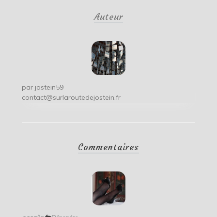
de
Auteur
l’article
par
jostein59
contact@surlaroutedejostein.fr
Commentaires