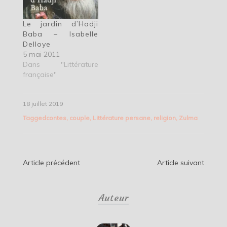
Le jardin d’Hadji
Baba – Isabelle
Delloye
5 mai 2011
Dans "Littérature
française"
18 juillet 2019
Tagged
contes
,
couple
,
Littérature persane
,
religion
,
Zulma
Navigation
Article précédent
Article suivant
de
Auteur
l’article