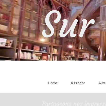
Skip
Sur 
to
content
Home
A Propos
Aute
Partageons nos impressi