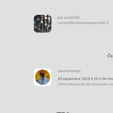
l’article
par
jostein59
contact@surlaroutedejostein.fr
Co
alexmotamots
19 septembre 2019 à 15 h 04 mi
J’aime beaucoup ta conclusion sur 