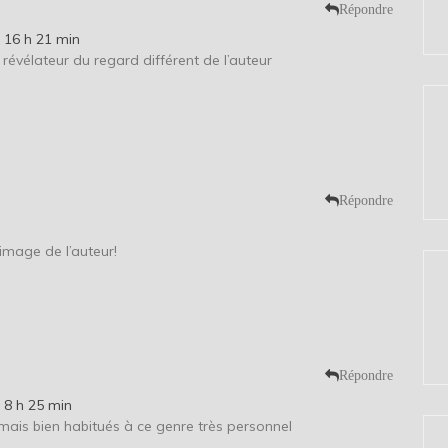
Répondre
 16 h 21 min
a révélateur du regard différent de l’auteur
Répondre
n
’image de l’auteur!
Répondre
 8 h 25 min
is bien habitués à ce genre très personnel