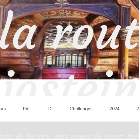
la rou
jostein
urs
PAL
LC
Challenges
2024
2
ons de lecture, mes coups de cœur, mes 