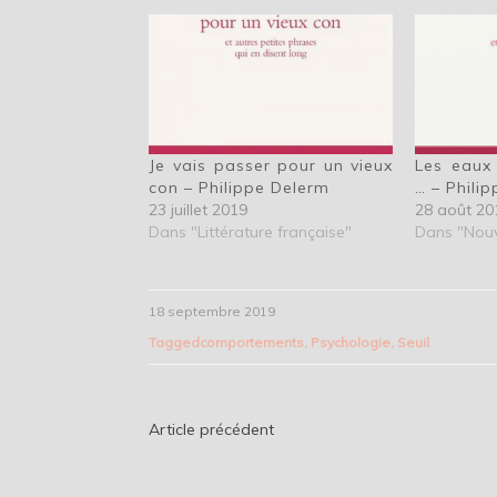
Je vais passer pour un vieux
Les eaux 
con – Philippe Delerm
… – Phili
23 juillet 2019
28 août 20
Dans "Littérature française"
Dans "Nouv
18 septembre 2019
Tagged
comportements
,
Psychologie
,
Seuil
Navigation
Article précédent
de