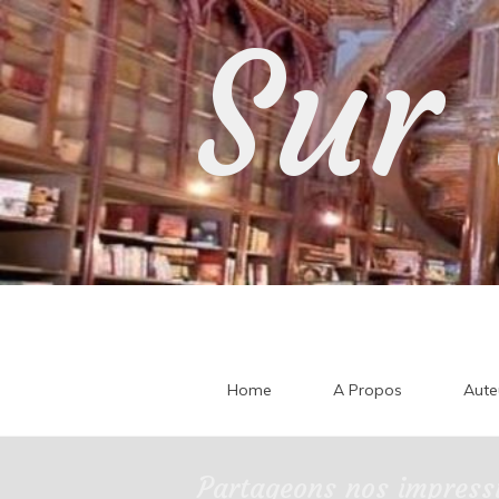
Skip
Sur 
to
content
Home
A Propos
Aute
Partageons nos impressi