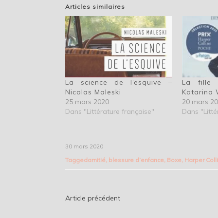
Articles similaires
La science de l’esquive –
La fille
Nicolas Maleski
Katarina
25 mars 2020
20 mars 2
Dans "Littérature française"
Dans "Litté
30 mars 2020
Tagged
amitié
,
blessure d’enfance
,
Boxe
,
Harper Coll
Navigation
Article précédent