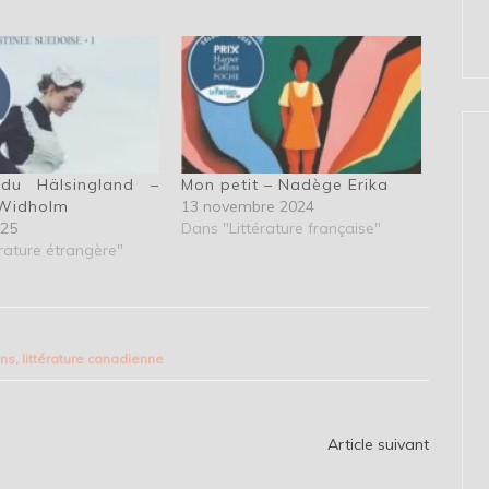
 du Hälsingland –
Mon petit – Nadège Erika
 Widholm
13 novembre 2024
025
Dans "Littérature française"
rature étrangère"
ins
,
littérature canadienne
Article suivant