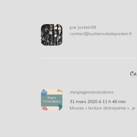
de
l’article
par
jostein59
contact@surlaroutedejostein.fr
Co
mespagesversicolores
31 mars 2020 à 11 h 46 min
Mouais « lecture distrayante ».. j