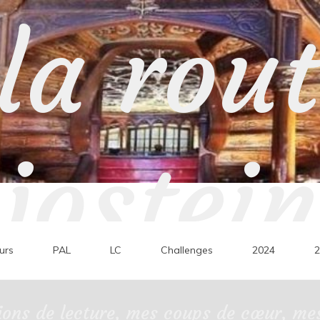
la rou
jostein
urs
PAL
LC
Challenges
2024
2
ons de lecture, mes coups de cœur, mes 