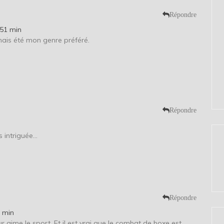
Répondre
 51 min
mais été mon genre préféré.
Répondre
s intriguée…
Répondre
2 min
aime le sport. Et il est vrai que le combat de boxe est