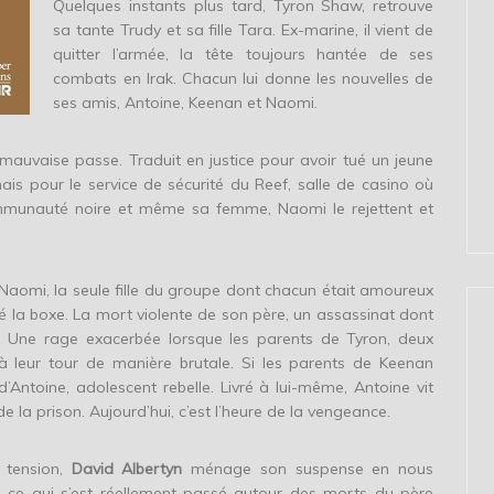
Quelques instants plus tard, Tyron Shaw, retrouve
sa tante Trudy et sa fille Tara. Ex-marine, il vient de
quitter l’armée, la tête toujours hantée de ses
combats en Irak. Chacun lui donne les nouvelles de
ses amis, Antoine, Keenan et Naomi.
auvaise passe. Traduit en justice pour avoir tué un jeune
ormais pour le service de sécurité du Reef, salle de casino où
ommunauté noire et même sa femme, Naomi le rejettent et
 Naomi, la seule fille du groupe dont chacun était amoureux
é la boxe. La mort violente de son père, un assassinat dont
e. Une rage exacerbée lorsque les parents de Tyron, deux
nt à leur tour de manière brutale. Si les parents de Keenan
’Antoine, adolescent rebelle. Livré à lui-même, Antoine vit
 la prison. Aujourd’hui, c’est l’heure de la vengeance.
 tension,
David Albertyn
ménage son suspense en nous
n ce qui s’est réellement passé autour des morts du père