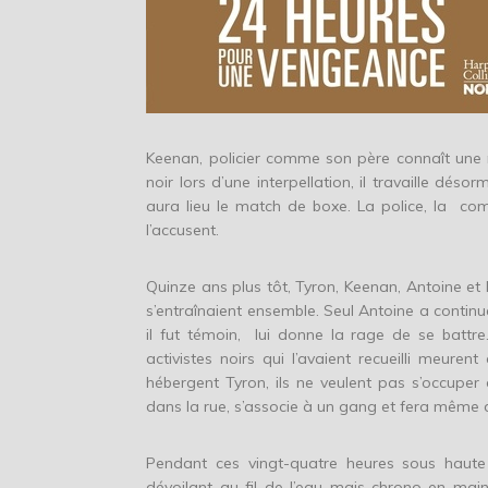
Keenan, policier comme son père connaît une m
noir lors d’une interpellation, il travaille dés
aura lieu le match de boxe. La police, la c
l’accusent.
Quinze ans plus tôt, Tyron, Keenan, Antoine et
s’entraînaient ensemble. Seul Antoine a continu
il fut témoin, lui donne la rage de se battr
activistes noirs qui l’avaient recueilli meure
hébergent Tyron, ils ne veulent pas s’occuper d
dans la rue, s’associe à un gang et fera même de
Pendant ces vingt-quatre heures sous haute
dévoilant au fil de l’eau mais chrono en mai