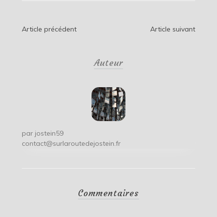
Navigation
Article précédent
Article suivant
de
Auteur
l’article
par
jostein59
contact@surlaroutedejostein.fr
Commentaires