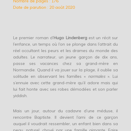
Nombre de pages : 176
Date de parution : 20 août 2020
Le premier roman d’
Hugo Lindenberg
est un récit sur
l’enfance, un temps où l’on se plonge dans l’attrait du
réel occultant les peurs et les drames du monde des
adultes. Le narrateur, un jeune garçon de dix ans,
passe ses vacances chez sa grand-mère en
Normandie. Quand il va jouer sur la plage, il oublie sa
solitude en observant les familles «
normales
». Lui
s’ennuie avec cette grand-mère qu’il adore mais qui
lui fait honte avec ses robes démodées et son parler
yiddish.
Mais un jour, autour du cadavre d’une méduse, il
rencontre Baptiste. Il devient l’ami de ce garçon
auquel il voudrait ressembler, un enfant bien dans sa
peau, naturel, choyé par une famille aimante. Faire