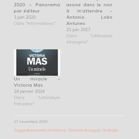
2020 – Panorama
assise dans le noir
par éditeur
à m’attendre –
3 juin 2020
Antonio Lobo
Dans "Informations"
Antunes
21 juin 2017
Dans "Littérature
étrangère"
Un miracle –
Victoria Mas
24 janvier 2024
Dans "Littérature
française"
17 novembre 2020
Tagged
blessures d'enfance
,
Christian Bourgois
,
Solitude