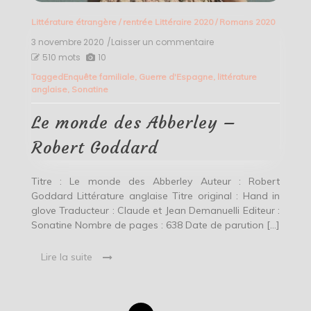
Littérature étrangère
/
rentrée Littéraire 2020
/
Romans 2020
3 novembre 2020
/Laisser un commentaire
on
Le
510 mots
10
monde
Tagged
Enquête familiale
,
Guerre d'Espagne
,
littérature
des
anglaise
,
Sonatine
Abberley
–
Robert
Le monde des Abberley –
Goddard
Robert Goddard
Titre : Le monde des Abberley Auteur : Robert
Goddard Littérature anglaise Titre original : Hand in
glove Traducteur : Claude et Jean Demanuelli Editeur :
Sonatine Nombre de pages : 638 Date de parution […]
Lire la suite