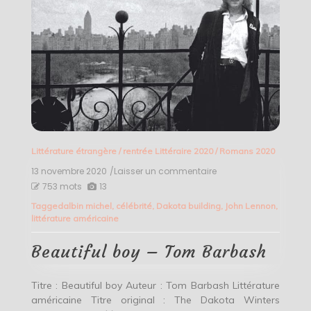
Littérature étrangère
/
rentrée Littéraire 2020
/
Romans 2020
13 novembre 2020
/Laisser un commentaire
on
Beautiful
753 mots
13
boy
Tagged
albin michel
,
célébrité
,
Dakota building
,
John Lennon
,
–
littérature américaine
Tom
Barbash
Beautiful boy – Tom Barbash
Titre : Beautiful boy Auteur : Tom Barbash Littérature
américaine Titre original : The Dakota Winters