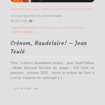
Littérature française
/
rentrée Littéraire 2020
/
Romans 2020
10 novembre 2020
15 commentaires
sur
Crénom,
581 mots
7
Baudelaire!
Tagged
Baudelaire
,
Les fleurs du mal
,
Mialet-Barrault
,
–
relation mère/fils
Jean
Teulé
Crénom, Baudelaire! – Jean
Teulé
Titre : Crénom, Baudelaire! Auteur : Jean Teulé Éditeur
: Mialet Barrault Nombre de pages : 432 Date de
parution : octobre 2020 Après la lecture de Gare à
Lou!, je craignais de replonger […]
Lire la suite