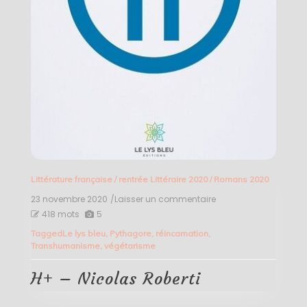
Littérature française
/
rentrée Littéraire 2020
/
Romans 2020
23 novembre 2020
/Laisser un commentaire
on
H+
418 mots
5
–
Tagged
Le lys bleu
,
Pythagore
,
réincarnation
,
Nicolas
Transhumanisme
,
végétarisme
Roberti
H+ – Nicolas Roberti