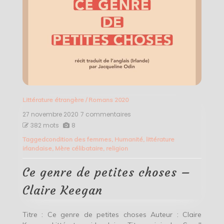
Littérature étrangère
/
Romans 2020
27 novembre 2020
7 commentaires
sur
Ce
382 mots
8
genre
Tagged
condition des femmes
,
Humanité
,
littérature
de
irlandaise
,
Mère célibataire
,
religion
petites
choses
–
Ce genre de petites choses –
Claire
Keegan
Claire Keegan
Titre : Ce genre de petites choses Auteur : Claire