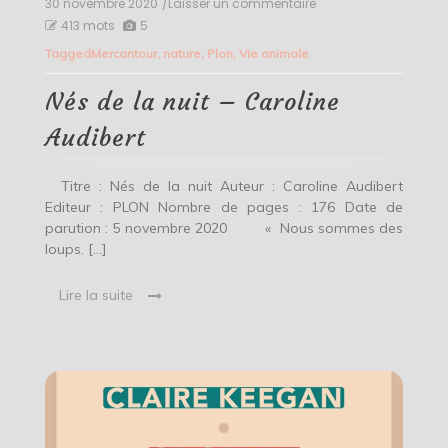
30 novembre 2020
/Laisser un commentaire
on
Nés
413 mots
5
de
Tagged
Mercantour
,
nature
,
Plon
,
Vie animale
la
nuit
–
Nés de la nuit – Caroline
Caroline
Audibert
Audibert
Titre : Nés de la nuit Auteur : Caroline Audibert
Editeur : PLON Nombre de pages : 176 Date de
parution : 5 novembre 2020 « Nous sommes des
loups. […]
Lire la suite