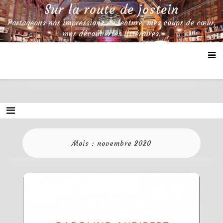
Skip
Sur la route de jostein
to
Partageons nos impressions de lecture, mes coups de cœur,
content
mes découvertes littéraires.
Mois :
novembre 2020