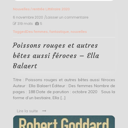
Nouvelles
/
rentrée Littéraire 2020
6 novembre 2020
/Laisser un commentaire
on
Poissons
319 mots
5
rouges
Tagged
Des femmes
,
fantastique
,
nouvelles
et
autres
bêtes
Poissons rouges et autres
aussi
féroces
bêtes aussi féroces – Ella
–
Ella
Balaert
Balaert
Titre : Poissons rouges et autres bêtes aussi féroces
Auteur : Ella Balaert Éditeur : Des femmes Nombre de
pages : 188 Date de parution : octobre 2020 Sous la
forme d’un bestiaire, Ella […]
Lire la suite