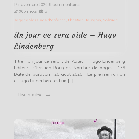
17 novembre 2020
9 commentaires
sur
Un
365 mots
5
jour
Tagged
blessures d'enfance
,
Christian Bourgois
,
Solitude
ce
sera
vide
Un jour ce sera vide – Hugo
–
Hugo
Lindenberg
Lindenberg
Titre : Un jour ce sera vide Auteur : Hugo Lindenberg
Editeur : Christian Bourgois Nombre de pages : 176
Date de parution : 20 août 2020 Le premier roman
d’Hugo Lindenberg est un […]
Lire la suite