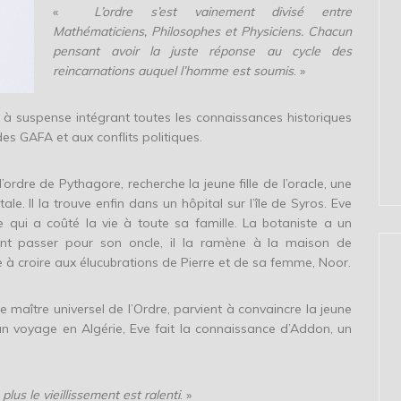
«
L’ordre s’est vainement divisé entre
Mathématiciens, Philosophes et Physiciens. Chacun
pensant avoir la juste réponse au cycle des
reincarnations auquel l’homme est soumis
. »
n à suspense intégrant toutes les connaissances historiques
s GAFA et aux conflits politiques.
’ordre de Pythagore, recherche la jeune fille de l’oracle, une
tale. Il la trouve enfin dans un hôpital sur l’île de Syros. Eve
e qui a coûté la vie à toute sa famille. La botaniste a un
sant passer pour son oncle, il la ramène à la maison de
ne à croire aux élucubrations de Pierre et de sa femme, Noor.
ne maître universel de l’Ordre, parvient à convaincre la jeune
rs d’un voyage en Algérie, Eve fait la connaissance d’Addon, un
plus le vieillissement est ralenti
. »