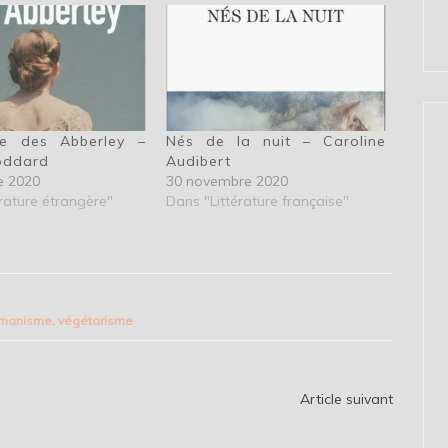
e des Abberley –
Nés de la nuit – Caroline
oddard
Audibert
e 2020
30 novembre 2020
rature étrangère"
Dans "Littérature française"
umanisme
,
végétarisme
Article suivant