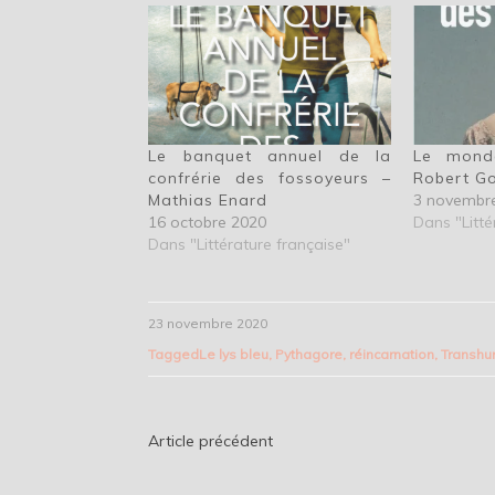
Le banquet annuel de la
Le mond
confrérie des fossoyeurs –
Robert G
Mathias Enard
3 novembr
16 octobre 2020
Dans "Litté
Dans "Littérature française"
23 novembre 2020
Tagged
Le lys bleu
,
Pythagore
,
réincarnation
,
Transh
Navigation
Article précédent
de