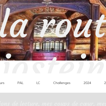
la rou
jostein
urs
PAL
LC
Challenges
2024
2
ons de lecture, mes coups de cœur, mes 