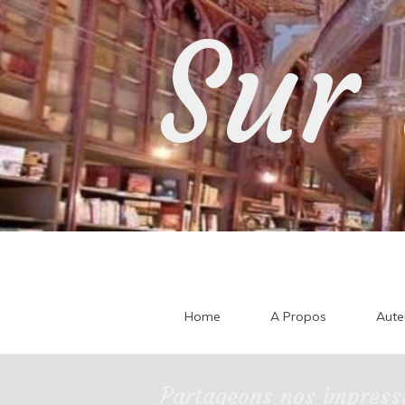
Skip
Sur 
to
content
Home
A Propos
Aute
Partageons nos impressi