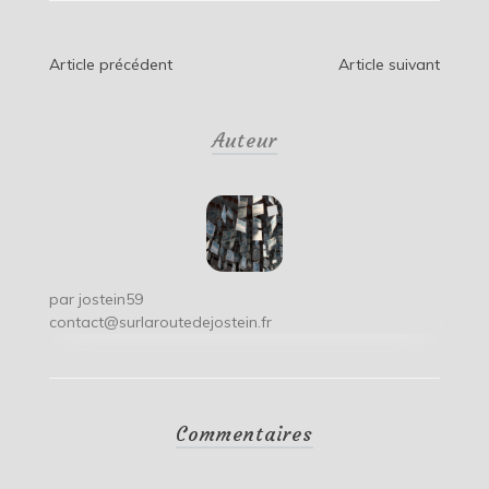
Navigation
Article précédent
Article suivant
de
Auteur
l’article
par
jostein59
contact@surlaroutedejostein.fr
Commentaires