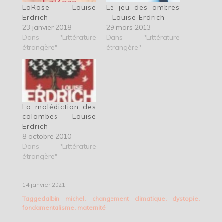
LaRose – Louise
Le jeu des ombres
Erdrich
– Louise Erdrich
23 janvier 2018
29 mars 2013
Dans "Littérature
Dans "Littérature
étrangère"
étrangère"
La malédiction des
colombes – Louise
Erdrich
8 octobre 2010
Dans "Littérature
étrangère"
14 janvier 2021
Tagged
albin michel
,
changement climatique
,
dystopie
,
fondamentalisme
,
maternité