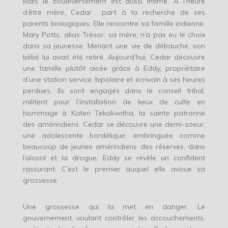
Mais le bouleversement est aussi intime. A l’heure
d’être mère, Cedar part à la recherche de ses
parents biologiques. Elle rencontre sa famille indienne.
Mary Potts, alias Trésor, sa mère, n’a pas eu le choix
dans sa jeunesse. Menant une vie de débauche, son
bébé lui avait été retiré. Aujourd’hui, Cedar découvre
une famille plutôt aisée grâce à Eddy, propriétaire
d’une station service, bipolaire et écrivain à ses heures
perdues. Ils sont engagés dans le conseil tribal,
militent pour l’installation de lieux de culte en
hommage à Kateri Tekakwitha, la sainte patronne
des amérindiens. Cedar se découvre une demi-soeur,
une adolescente bordélique, embringuée comme
beaucoup de jeunes amérindiens des réserves, dans
l’alcool et la drogue. Eddy se révèle un confident
rassurant. C’est le premier auquel elle avoue sa
grossesse.
Une grossesse qui la met en danger. Le
gouvernement, voulant contrôler les accouchements,