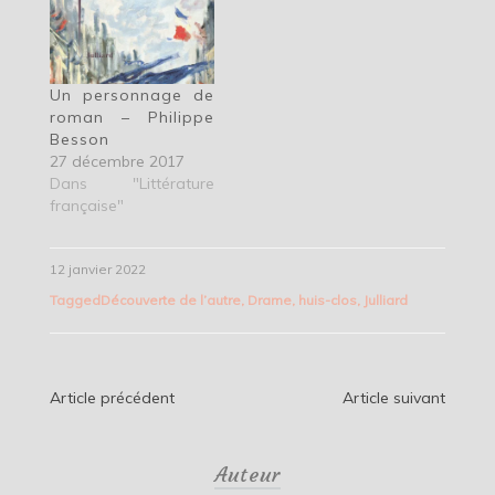
Un personnage de
roman – Philippe
Besson
27 décembre 2017
Dans "Littérature
française"
12 janvier 2022
Tagged
Découverte de l’autre
,
Drame
,
huis-clos
,
Julliard
Navigation
Article précédent
Article suivant
de
Auteur
l’article