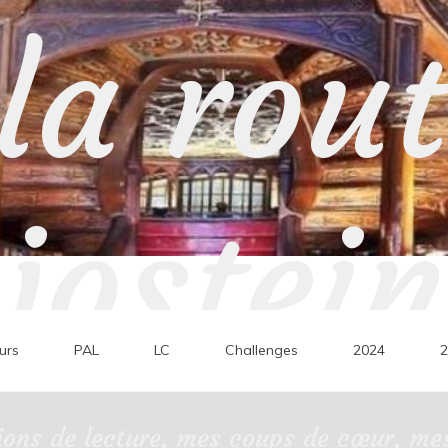
la rou
jostein
urs
PAL
LC
Challenges
2024
2
ons de lecture, mes coups de cœur, mes 