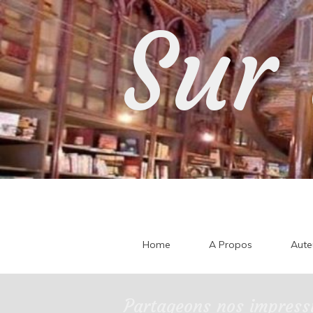
Skip
Sur 
to
content
Home
A Propos
Aute
Partageons nos impressi