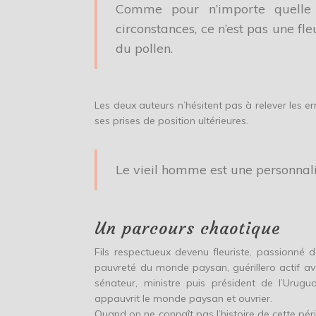
Comme pour n’importe quelle f
circonstances, ce n’est pas une fl
du pollen.
Les deux auteurs n’hésitent pas à relever les 
ses prises de position ultérieures.
Le vieil homme est une personnal
Un parcours chaotique
Fils respectueux devenu fleuriste, passionné 
pauvreté du monde paysan, guérillero actif a
sénateur, ministre puis président de l’Urug
appauvrit le monde paysan et ouvrier.
Quand on ne connaît pas l’histoire de cette pér