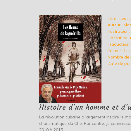
Titre : Les f
Auteur : Ma
Illustrateur 
Littérature
Traducteur 
Editeur : Le
Nombre de 
Date de par
Histoire d’un homme et d’
La révolution cubaine a largement inspiré le mo
charismatique du Che. Par contre, je connaissai
2010 à 2015.