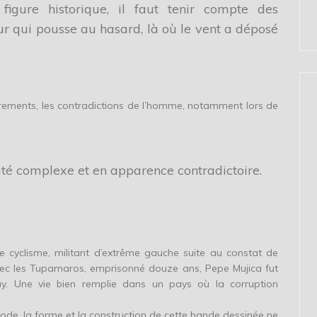
igure historique, il faut tenir compte des
eur qui pousse au hasard, là où le vent a déposé
errements, les contradictions de l’homme, notamment lors de
ité complexe et en apparence contradictoire.
de cyclisme, militant d’extrême gauche suite au constat de
vec les Tupamaros, emprisonné douze ans, Pepe Mujica fut
uay. Une vie bien remplie dans un pays où la corruption
iode, la forme et la construction de cette bande dessinée ne