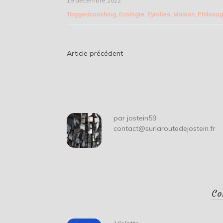
19 décembre 2022
Tagged
coaching
,
Ecologie
,
Eyrolles
,
Maison
,
Philoso
Navigation
Article précédent
de
l’article
par
jostein59
contact@surlaroutedejostein.fr
Co