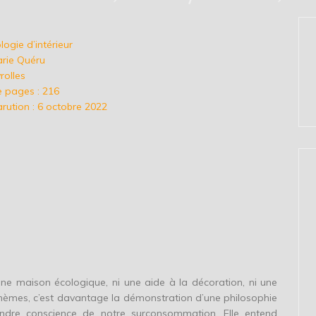
ologie d’intérieur
arie Quéru
yrolles
 pages : 216
rution : 6 octobre 2022
une maison écologique, ni une aide à la décoration, ni une
thèmes, c’est davantage la démonstration d’une philosophie
ndre conscience de notre surconsommation. Elle entend