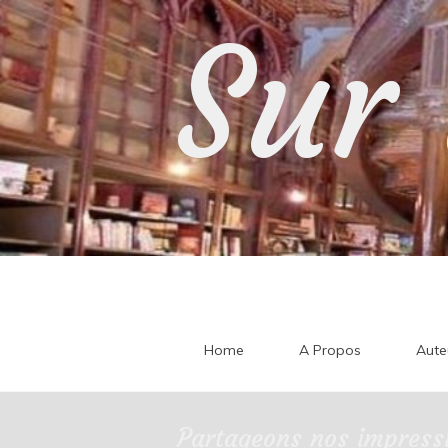
Skip
Sur 
to
content
Home
A Propos
Aute
Partageons nos impressi