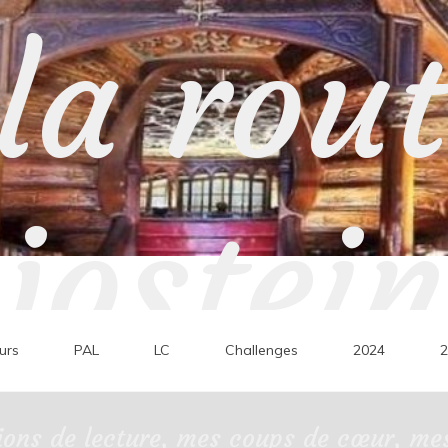
la rou
jostein
urs
PAL
LC
Challenges
2024
2
ons de lecture, mes coups de cœur, mes 