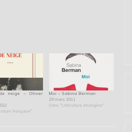
de neige – Olivier
Moi – Sabina Berman
29 mars 2011
2022
Dans "Littérature étrangère"
rature française"