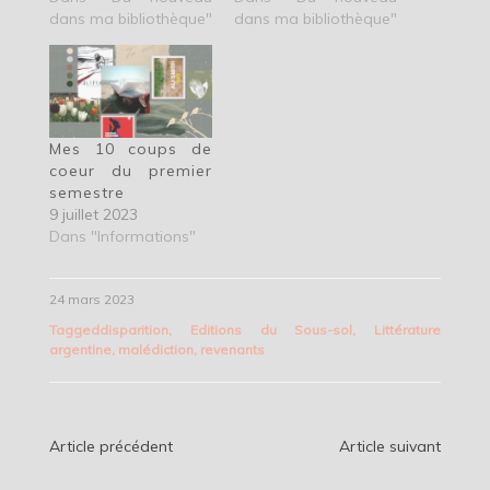
dans ma bibliothèque"
dans ma bibliothèque"
Mes 10 coups de
coeur du premier
semestre
9 juillet 2023
Dans "Informations"
24 mars 2023
Tagged
disparition
,
Editions du Sous-sol
,
Littérature
argentine
,
malédiction
,
revenants
Navigation
Article précédent
Article suivant