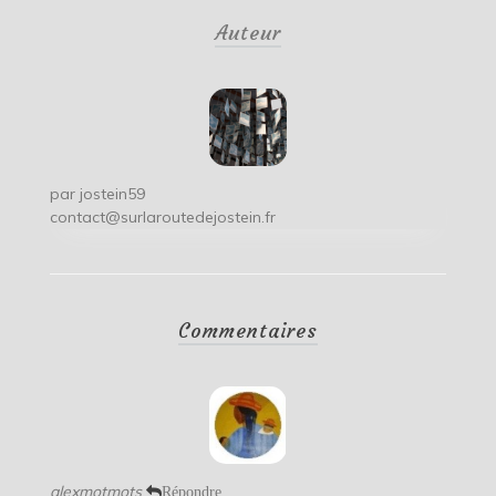
de
Auteur
l’article
par
jostein59
contact@surlaroutedejostein.fr
Commentaires
alexmotmots
Répondre