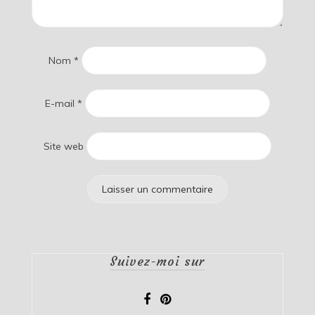
Nom
*
E-mail
*
Site web
Suivez-moi sur