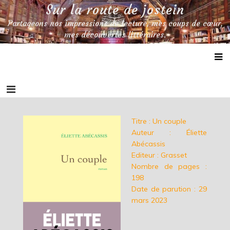
Skip
Sur la route de jostein
to
Partageons nos impressions de lecture, mes coups de cœur,
content
mes découvertes littéraires.
Titre : Un couple
Auteur : Éliette
Abécassis
Editeur : Grasset
Nombre de pages :
198
Date de parution : 29
mars 2023