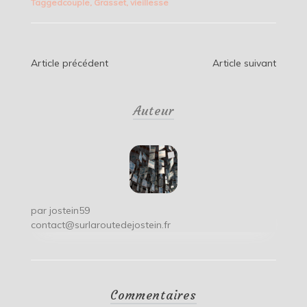
Tagged
couple
,
Grasset
,
vieillesse
Navigation
Article précédent
Article suivant
de
Auteur
l’article
par
jostein59
contact@surlaroutedejostein.fr
Commentaires