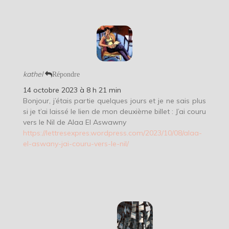
kathel
Répondre
14 octobre 2023 à 8 h 21 min
Bonjour, j’étais partie quelques jours et je ne sais plus
si je t’ai laissé le lien de mon deuxième billet : J’ai couru
vers le Nil de Alaa El Aswawny
https://lettresexpres.wordpress.com/2023/10/08/alaa-
el-aswany-jai-couru-vers-le-nil/