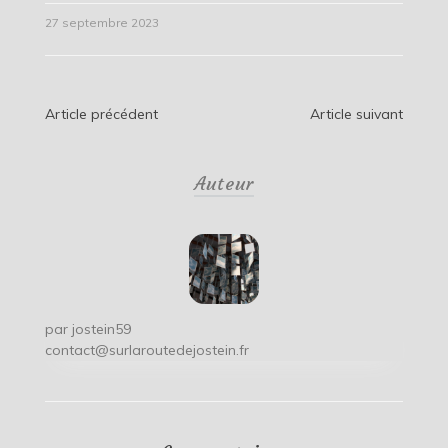
27 septembre 2023
Navigation
Article précédent
Article suivant
de
Auteur
l’article
par
jostein59
contact@surlaroutedejostein.fr