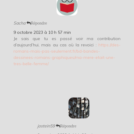
Sacha
Répondre
9 octobre 2023 à 10 h 57 min
Je sais que tu es passé voir ma contribution
d’aujourd’hui, mais au cas où la revoici :
https://des-
romans-mais-pas-seulement.fr/bd-bandes-
dessinees-romans-graphiques/ma-mere-etait-une-
tres-belle-femme/
jostein59
Répondre