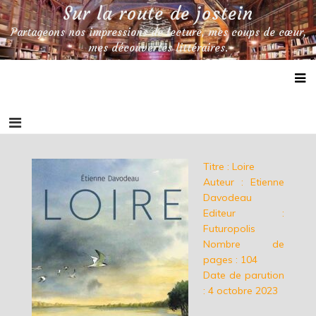
Skip
Sur la route de jostein
to
Partageons nos impressions de lecture, mes coups de cœur,
content
mes découvertes littéraires.
Titre : Loire
Auteur : Etienne
Davodeau
Editeur :
Futuropolis
Nombre de
pages : 104
Date de parution
: 4 octobre 2023