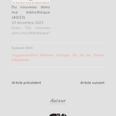
Du nouveau dans
ma bibliothèque
(40/23)
10 décembre 2023
Dans "Du nouveau
dans ma bibliothèque"
5 janvier 2024
Tagged
condition féminine
,
Ecologie
,
Fin de vie
,
Fleuve
,
Futuropolis
Navigation
Article précédent
Article suivant
de
Auteur
l’article