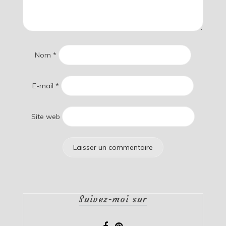
Nom
*
E-mail
*
Site web
Suivez-moi sur