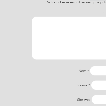
Votre adresse e-mail ne sera pas publ
C
Nom
*
E-mail
*
Site web