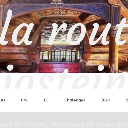
la rou
jostein
urs
PAL
LC
Challenges
2024
2
ons de lecture, mes coups de cœur, mes 