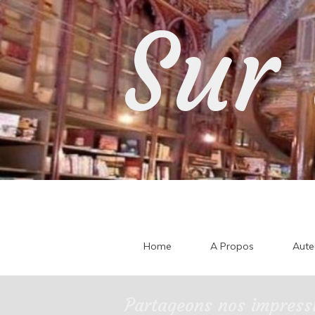
Skip
Sur 
to
content
Home
A Propos
Aute
Partageons nos impressi