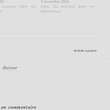
025
3 novembre 2024
 nouveau dans ma
Dans "Du nouveau dans ma
e"
bibliothèque"
Article suivant
Auteur
r un commentaire