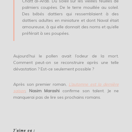
Chatt al-Arab. Du soleil sur les vieilles feuilles de
palmiers coupées. De le terre mouillée au soleil.
Des bébés dattiers qui ressemblaient à des
dattiers adultes en miniature et dont Naval était
amoureuse, à qui elle donnait des noms et qu’elle
préférait à ses poupées.
Aujourd’hui le pollen avait l’odeur de la mort.
Comment peut-on se reconstruire après une telle
dévastation ? Est-ce seulement possible ?
Après son premier roman,
L’automne est la dernière
saison
,
Nasim Marashi
confirme son talent. Je ne
manquerai pas de lire ses prochains romans.
J’aime ça :