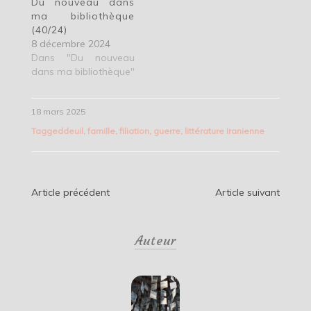
Du nouveau dans
ma bibliothèque
(40/24)
8 décembre 2024
Dans "Du nouveau
dans ma bibliothèque"
18 mars 2025
Tagged
deuil
,
famille
,
filiation
,
guerre
,
littérature iranienne
Navigation
Article précédent
Article suivant
de
Auteur
l’article