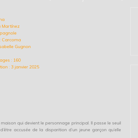
oma
a Martínez
espagnole
l : Carcoma
Isabelle Gugnon
l
ages : 160
ion : 3 janvier 2025
 maison qui devient le personnage principal. Il passe le seuil
t d’être accusée de la disparition d’un jeune garçon qu’elle