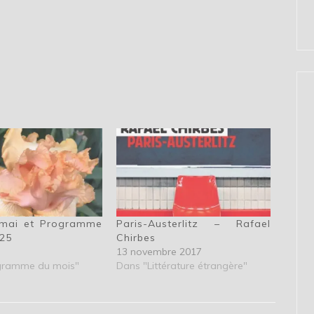
 mai et Programme
Paris-Austerlitz – Rafael
025
Chirbes
13 novembre 2017
gramme du mois"
Dans "Littérature étrangère"