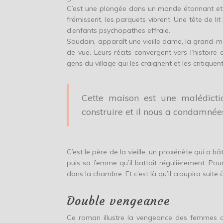
C’est une plongée dans un monde étonnant et i
frémissent, les parquets vibrent. Une tête de l
d’enfants psychopathes effraie.
Soudain, apparaît une vieille dame, la grand-m
de vue. Leurs récits convergent vers l’histoire
gens du village qui les craignent et les critiquent
Cette maison est une malédicti
construire et il nous a condamnées
C’est le père de la vieille, un proxénète qui a bâ
puis sa femme qu’il battait régulièrement. Pour
dans la chambre. Et c’est là qu’il croupira sui
Double vengeance
Ce roman illustre la vengeance des femmes con