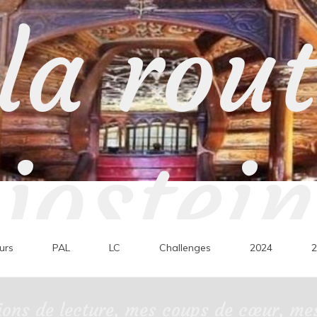
la rou
jostein
urs
PAL
LC
Challenges
2024
2
ons de lecture, mes coups de cœur, mes 