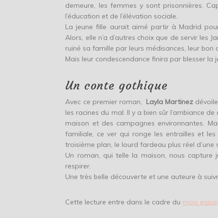
demeure, les femmes y sont prisonnières. Cap
l’éducation et de l’élévation sociale.
La jeune fille aurait aimé partir à Madrid pour
Alors, elle n’a d’autres choix que de servir le
ruiné sa famille par leurs médisances, leur bon d
Mais leur condescendance finira par blesser la jeun
Un conte gothique
Avec ce premier roman,
Layla Martinez
dévoile
les racines du mal. Il y a bien sûr l’ambiance 
maison et des campagnes environnantes. Mais d
familiale, ce ver qui ronge les entrailles et l
troisième plan, le lourd fardeau plus réel d’une s
Un roman, qui telle la maison, nous capture ju
respirer.
Une très belle découverte et une auteure à suivr
Cette lecture entre dans le cadre du
mois espag