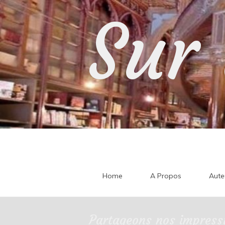
Skip
Sur 
to
content
Home
A Propos
Aute
Partageons nos impressi