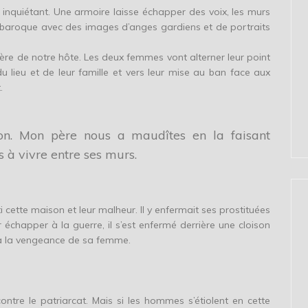
nquiétant. Une armoire laisse échapper des voix, les murs
it baroque avec des images d’anges gardiens et de portraits
ère de notre hôte. Les deux femmes vont alterner leur point
 du lieu et de leur famille et vers leur mise au ban face aux
.
on. Mon père nous a maudîtes en la faisant
 à vivre entre ses murs.
ti cette maison et leur malheur. Il y enfermait ses prostituées
 échapper à la guerre, il s’est enfermé derrière une cloison
te à la vengeance de sa femme.
tre le patriarcat. Mais si les hommes s’étiolent en cette