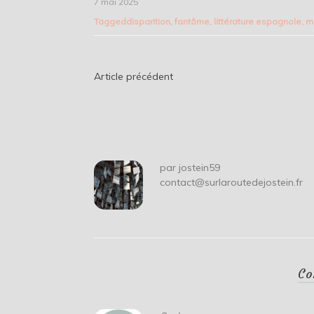
7 mai 2025
Tagged
disparition
,
fantôme
,
littérature espagnole
,
m
Navigation
Article précédent
de
l’article
par
jostein59
contact@surlaroutedejostein.fr
Co