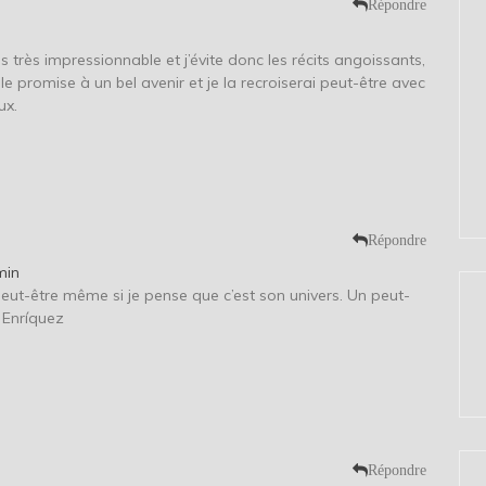
Répondre
uis très impressionnable et j’évite donc les récits angoissants,
le promise à un bel avenir et je la recroiserai peut-être avec
ux.
Répondre
min
ut-être même si je pense que c’est son univers. Un peut-
 Enríquez
Répondre