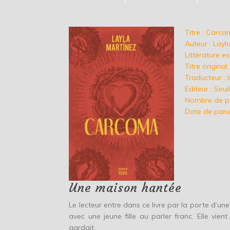
Titre : Carc
Auteur : Layl
Littérature 
Titre origina
Traducteur : 
Editeur : Seui
Nombre de p
Date de parut
Une maison hantée
Le lecteur entre dans ce livre par la porte d’une
avec une jeune fille au parler franc. Elle vien
gardait.