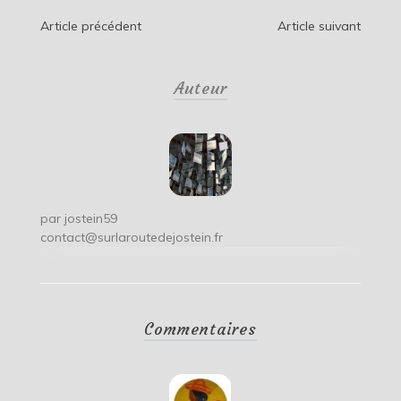
Navigation
Article précédent
Article suivant
de
Auteur
l’article
par
jostein59
contact@surlaroutedejostein.fr
Commentaires