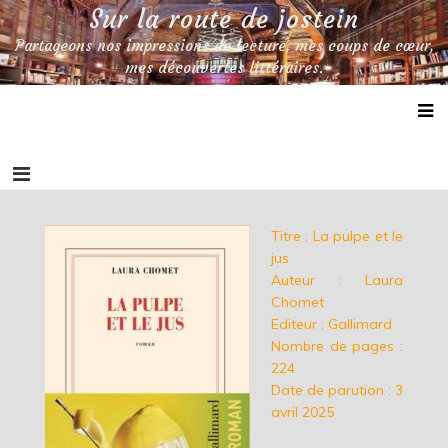
Skip
Sur la route de jostein
to
Partageons nos impressions de lecture, mes coups de cœur,
content
mes découvertes littéraires.
Titre : La pulpe et le
jus
Auteur : Laura
Chomet
Editeur : Gallimard
Nombre de pages :
224
Date de parution : 3
avril 2025