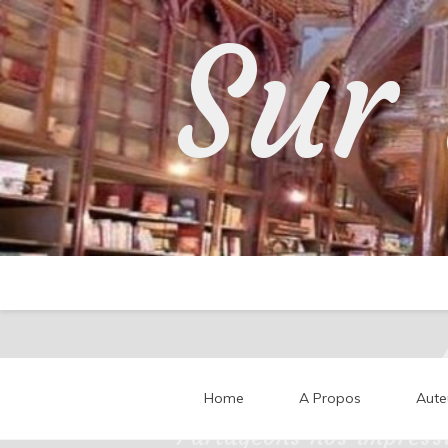
Skip
Sur 
to
content
Home
A Propos
Aute
Partageons nos impressi