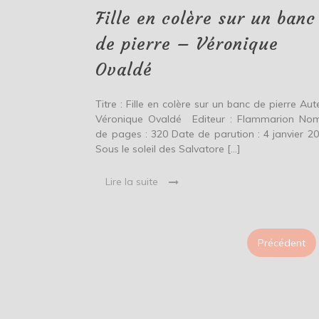
banc
Fille en colère sur un banc
de
pierre
de pierre – Véronique
–
Véronique
Ovaldé
Ovaldé
Titre : Fille en colère sur un banc de pierre Aute
Véronique Ovaldé Editeur : Flammarion No
de pages : 320 Date de parution : 4 janvier 
Sous le soleil des Salvatore […]
Lire la suite
Précédent