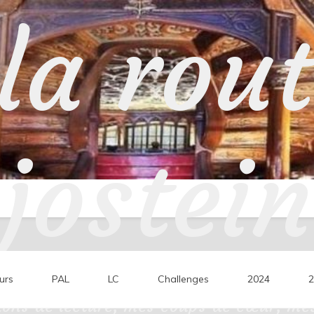
la rou
jostein
urs
PAL
LC
Challenges
2024
2
ons de lecture, mes coups de cœur, mes 