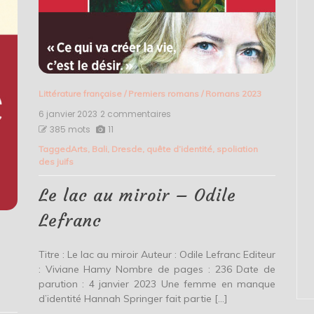
Littérature française
/
Premiers romans
/
Romans 2023
6 janvier 2023
2 commentaires
sur
Le
385 mots
11
lac
Tagged
Arts
,
Bali
,
Dresde
,
quête d’identité
,
spoliation
au
des juifs
miroir
–
Odile
Le lac au miroir – Odile
Lefranc
Lefranc
Titre : Le lac au miroir Auteur : Odile Lefranc Editeur
: Viviane Hamy Nombre de pages : 236 Date de
parution : 4 janvier 2023 Une femme en manque
d’identité Hannah Springer fait partie […]