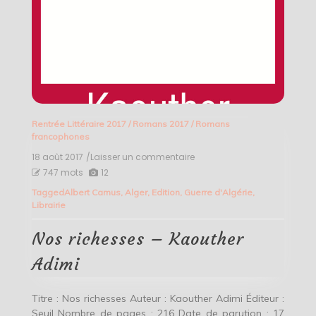
Rentrée Littéraire 2017
/
Romans 2017
/
Romans
francophones
18 août 2017
/Laisser un commentaire
on
Nos
747 mots
12
richesses
Tagged
Albert Camus
,
Alger
,
Edition
,
Guerre d'Algérie
,
–
Librairie
Kaouther
Adimi
Nos richesses – Kaouther
Adimi
Titre : Nos richesses Auteur : Kaouther Adimi Éditeur :
Seuil Nombre de pages : 216 Date de parution : 17