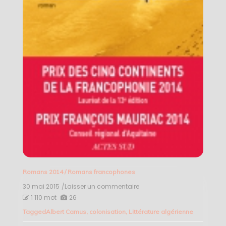
Romans 2014
/
Romans francophones
30 mai 2015
/Laisser un commentaire
on
Meursault,
1 110 mot
26
contre-
Tagged
Albert Camus
,
colonisation
,
Littérature algérienne
enquête
–