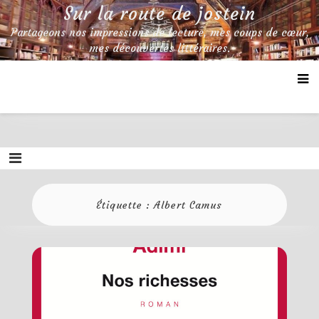
Skip
Sur la route de jostein
to
Partageons nos impressions de lecture, mes coups de cœur,
content
mes découvertes littéraires.
Étiquette :
Albert Camus