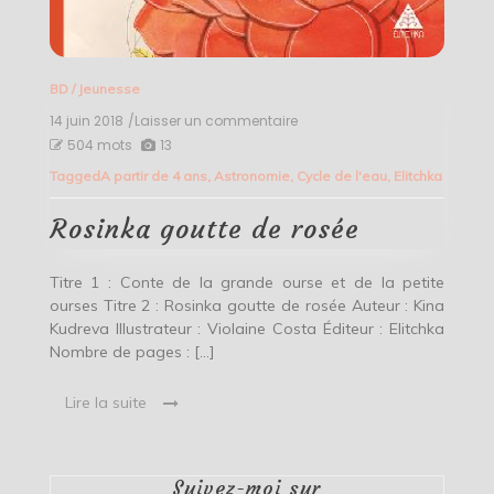
BD
/
Jeunesse
14 juin 2018
/Laisser un commentaire
on
Rosinka
504 mots
13
goutte
Tagged
A partir de 4 ans
,
Astronomie
,
Cycle de l'eau
,
Elitchka
de
rosée
Rosinka goutte de rosée
Titre 1 : Conte de la grande ourse et de la petite
ourses Titre 2 : Rosinka goutte de rosée Auteur : Kina
Kudreva Illustrateur : Violaine Costa Éditeur : Elitchka
Nombre de pages : […]
Lire la suite
Suivez-moi sur