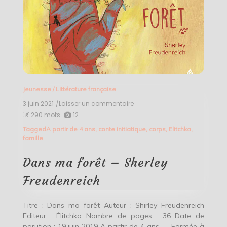
Jeunesse
/
Littérature française
3 juin 2021
/Laisser un commentaire
on
Dans
290 mots
12
ma
Tagged
A partir de 4 ans
,
conte initiatique
,
corps
,
Elitchka
,
forêt
famille
–
Sherley
Freudenreich
Dans ma forêt – Sherley
Freudenreich
Titre : Dans ma forêt Auteur : Shirley Freudenreich
Editeur : Élitchka Nombre de pages : 36 Date de
parution : 19 juin 2019 A partir de 4 ans Formée à