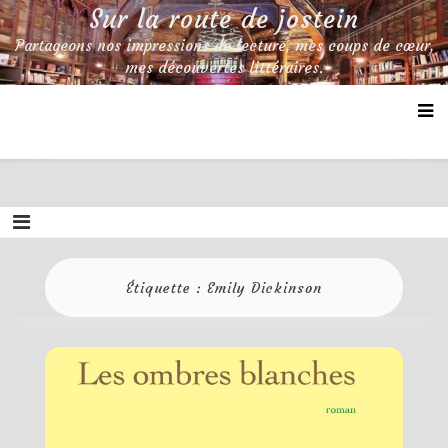
Skip
Sur la route de jostein
to
Partageons nos impressions de lecture, mes coups de cœur,
content
mes découvertes littéraires.
Étiquette :
Emily Dickinson