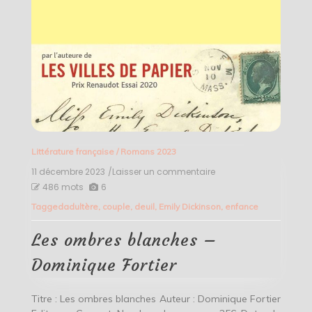
Littérature française
/
Romans 2023
11 décembre 2023
/Laisser un commentaire
on
Les
486 mots
6
ombres
Tagged
adultère
,
couple
,
deuil
,
Emily Dickinson
,
enfance
blanches
–
Dominique
Les ombres blanches –
Fortier
Dominique Fortier
Titre : Les ombres blanches Auteur : Dominique Fortier