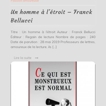
Passion amoureuse
l’étroit
–
Franck
Un homme à l’étroit – Franck
Bellucci
Bellucci
Titre : Un homme à l’étroit Auteur : Franck Bellucci
Éditeur : Regain de lecture Nombre de pages : 240
Date de parution : 28 mai 2019 Professeurs de lettres,
amoureux de la lecture, ils […]
Lire la suite