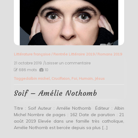
Littérature française
/
Rentrée Littéraire 2019
/
Romans 2019
21 octobre 2019
/Laisser un commentaire
on
Soif
686 mots
10
–
Tagged
albin michel
,
Crucifixion
,
Foi
,
Humain
,
Jésus
Amélie
Nothomb
Soif – Amélie Nothomb
Titre : Soif Auteur : Amélie Nothomb Éditeur : Albin
Michel Nombre de pages : 162 Date de parution : 21
août 2019 Elevée dans une famille très catholique,
Amélie Nothomb est bercée depuis sa plus […]