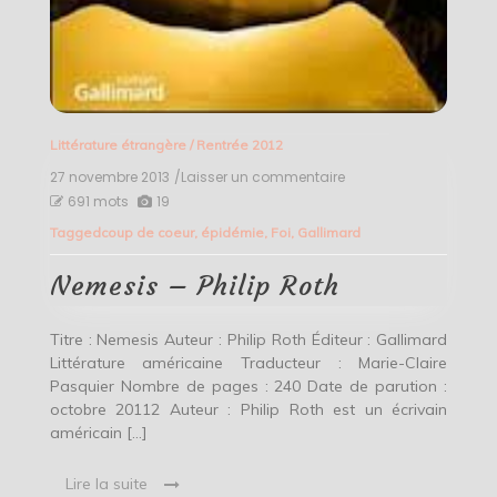
Littérature étrangère
/
Rentrée 2012
27 novembre 2013
/Laisser un commentaire
on
Nemesis
691 mots
19
–
Tagged
coup de coeur
,
épidémie
,
Foi
,
Gallimard
Philip
Roth
Nemesis – Philip Roth
Titre : Nemesis Auteur : Philip Roth Éditeur : Gallimard
Littérature américaine Traducteur : Marie-Claire
Pasquier Nombre de pages : 240 Date de parution :
octobre 20112 Auteur : Philip Roth est un écrivain
américain […]
Lire la suite