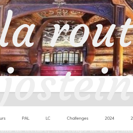
la rou
jostein
urs
PAL
LC
Challenges
2024
2
ons de lecture, mes coups de cœur, mes 