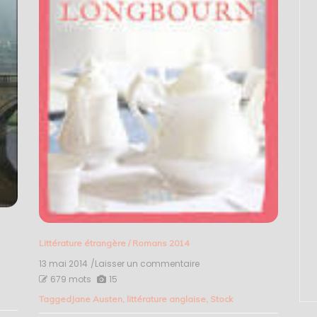
Littérature étrangère
/
Romans 2014
13 mai 2014
/Laisser un commentaire
on
Une
679 mots
15
saison
Tagged
Jane Austen
,
littérature anglaise
,
Stock
à
Longbourn