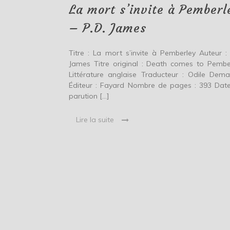
–
La mort s’invite à Pemberl
P.D.
James
– P.D. James
Titre : La mort s’invite à Pemberley Auteur : 
James Titre original : Death comes to Pembe
Littérature anglaise Traducteur : Odile Dem
Éditeur : Fayard Nombre de pages : 393 Dat
parution […]
Lire la suite