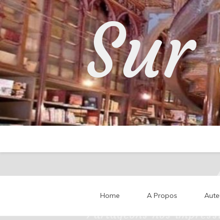
Skip
Sur 
to
content
Home
A Propos
Aute
Partageons nos impressi