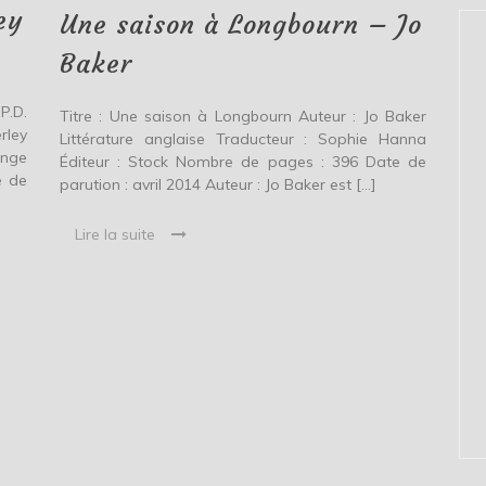
ey
–
Une saison à Longbourn – Jo
Jo
Baker
Baker
P.D.
Titre : Une saison à Longbourn Auteur : Jo Baker
rley
Littérature anglaise Traducteur : Sophie Hanna
ange
Éditeur : Stock Nombre de pages : 396 Date de
e de
parution : avril 2014 Auteur : Jo Baker est […]
Lire la suite