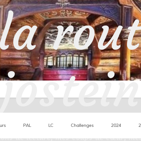
la rou
jostein
urs
PAL
LC
Challenges
2024
2
ons de lecture, mes coups de cœur, mes 