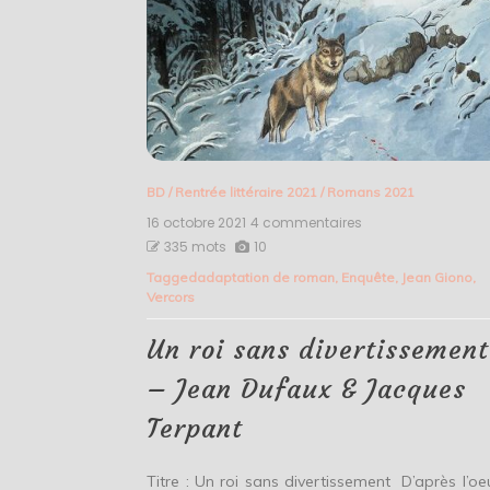
BD
/
Rentrée littéraire 2021
/
Romans 2021
16 octobre 2021
4 commentaires
sur
Un
335 mots
10
roi
Tagged
adaptation de roman
,
Enquête
,
Jean Giono
,
sans
Vercors
divertissement
–
Jean
Un roi sans divertissement
Dufaux
&
– Jean Dufaux & Jacques
Jacques
Terpant
Terpant
Titre : Un roi sans divertissement D’après l’oe