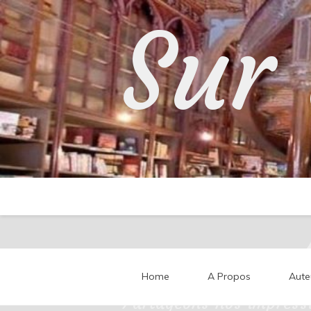
Skip
Sur 
to
content
Home
A Propos
Aute
Partageons nos impressi