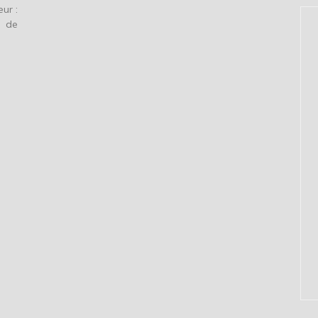
ur :
e de
]