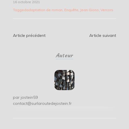
16 octobre 2021
Tagged
adaptation de roman
,
Enquête
,
Jean Giono
,
Vercors
Navigation
Article précédent
Article suivant
de
Auteur
l’article
par
jostein59
contact@surlaroutedejostein.fr