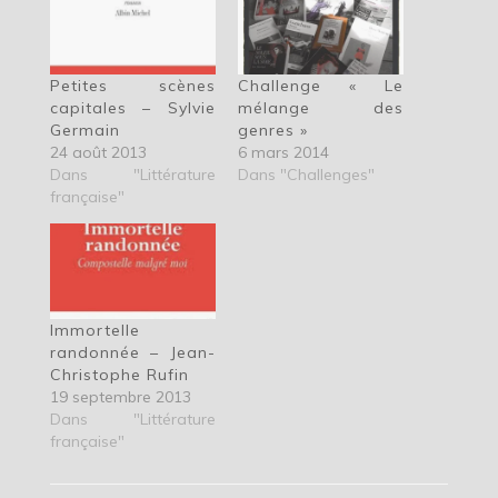
Petites scènes
Challenge « Le
capitales – Sylvie
mélange des
Germain
genres »
24 août 2013
6 mars 2014
Dans "Littérature
Dans "Challenges"
française"
Immortelle
randonnée – Jean-
Christophe Rufin
19 septembre 2013
Dans "Littérature
française"