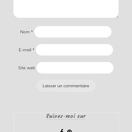
Nom
*
E-mail
*
Site web
Suivez-moi sur