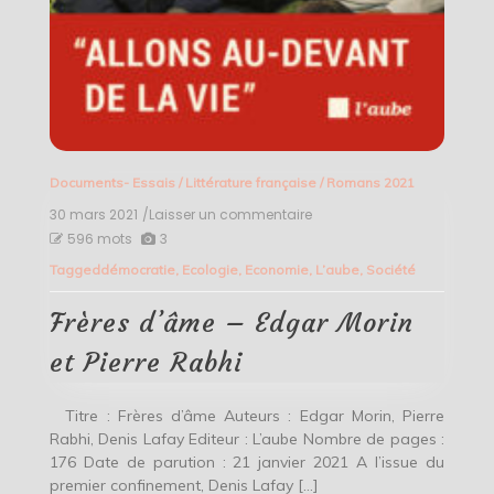
Documents- Essais
/
Littérature française
/
Romans 2021
30 mars 2021
/Laisser un commentaire
on
Frères
596 mots
3
d’âme
Tagged
démocratie
,
Ecologie
,
Economie
,
L’aube
,
Société
–
Edgar
Morin
Frères d’âme – Edgar Morin
et
Pierre
et Pierre Rabhi
Rabhi
Titre : Frères d’âme Auteurs : Edgar Morin, Pierre
Rabhi, Denis Lafay Editeur : L’aube Nombre de pages :
176 Date de parution : 21 janvier 2021 A l’issue du
premier confinement, Denis Lafay […]