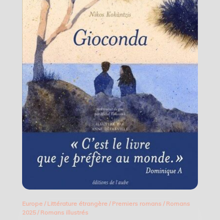
Europe
/
Littérature étrangère
/
Premiers romans
/
Romans
2025
/
Romans illustrés