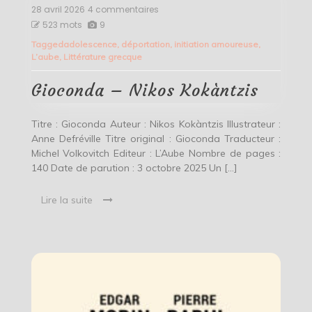
28 avril 2026
4 commentaires
sur
Gioconda
523 mots
9
–
Tagged
adolescence
,
déportation
,
initiation amoureuse
,
Nikos
L’aube
,
Littérature grecque
Kokàntzis
Gioconda – Nikos Kokàntzis
Titre : Gioconda Auteur : Nikos Kokàntzis Illustrateur :
Anne Defréville Titre original : Gioconda Traducteur :
Michel Volkovitch Editeur : L’Aube Nombre de pages :
140 Date de parution : 3 octobre 2025 Un […]
Lire la suite