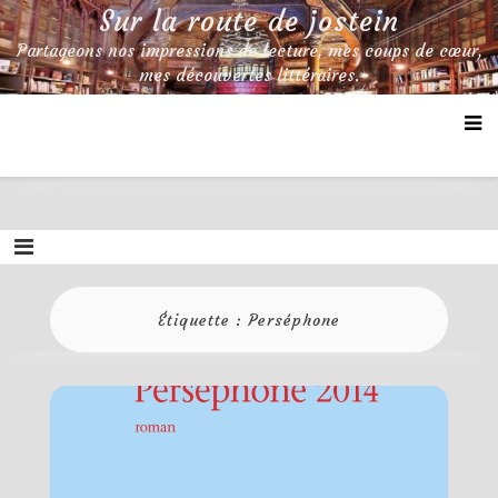
Skip
Sur la route de jostein
to
Partageons nos impressions de lecture, mes coups de cœur,
content
mes découvertes littéraires.
Étiquette :
Perséphone