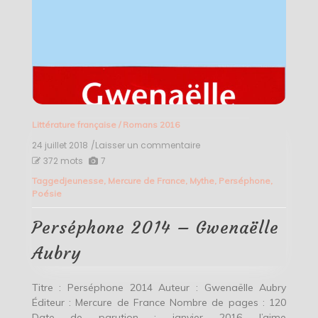
Littérature française
/
Romans 2016
24 juillet 2018
/Laisser un commentaire
on
Perséphone
372 mots
7
2014
Tagged
jeunesse
,
Mercure de France
,
Mythe
,
Perséphone
,
–
Poésie
Gwenaëlle
Aubry
Perséphone 2014 – Gwenaëlle
Aubry
Titre : Perséphone 2014 Auteur : Gwenaëlle Aubry
Éditeur : Mercure de France Nombre de pages : 120
Date de parution : janvier 2016 J’aime