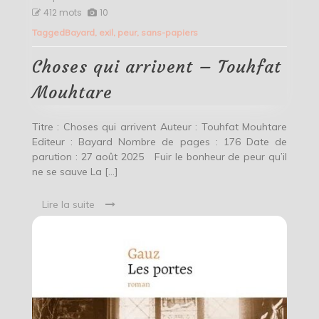
Choses
412 mots
10
qui
Tagged
Bayard
,
exil
,
peur
,
sans-papiers
arrivent
–
Touhfat
Choses qui arrivent – Touhfat
Mouhtare
Mouhtare
Titre : Choses qui arrivent Auteur : Touhfat Mouhtare
Editeur : Bayard Nombre de pages : 176 Date de
parution : 27 août 2025 Fuir le bonheur de peur qu’il
ne se sauve La […]
Lire la suite