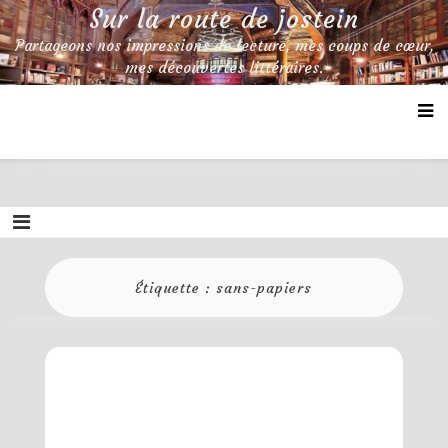
Skip
Sur la route de jostein
to
Partageons nos impressions de lecture, mes coups de cœur,
content
mes découvertes littéraires.
Étiquette :
sans-papiers