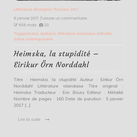
Littérature étrangère
/
Romans 2017
6 janvier 2017
/Laisser un commentaire
on
Heimska,
656 mots
20
la
Tagged
Autrui
,
dystopie
,
littérature islandaise
,
Métailié
,
stupidité
Satire contemporaine
–
Eirikur
Örn
Heimska, la stupidité –
Norddahl
Eirikur Örn Norddahl
Titre : Heimska, la stupidité Auteur : Eirikur Örn
Norddahl Littérature islandaise Titre original :
Heimska Traducteur : Eric Boury Editeur : Métailié
Nombre de pages : 160 Date de parution : 5 janvier
2017 […]
Lire la suite