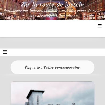
Skip
Sur la route de jostein
to
Partageons nos impressions de lecture, mes coups de cœur,
content
mes découvertes littéraires.
Étiquette :
Satire contemporaine