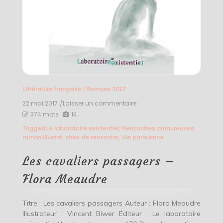
Littérature française
/
Romans 2017
22 mai 2017
/Laisser un commentaire
on
Les
374 mots
14
cavaliers
Tagged
Le laboratoire existentiel
,
Rencontres amoureuses
,
passagers
roman illustré
,
sites de rencontre
,
Vie parisienne
–
Flora
Meaudre
Les cavaliers passagers –
Flora Meaudre
Titre : Les cavaliers passagers Auteur : Flora Meaudre
Illustrateur : Vincent Biwer Éditeur : Le laboratoire