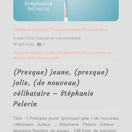
Littérature française
/
Premiers romans
/
Romans 2016
9 août 2016
/Laisser un commentaire
on
(Presque)
326 mots
11
jeune,
Tagged
La plume au féminin
,
Mazarine
,
remise en forme
,
(presque)
rupture
,
sites de rencontre
jolie,
(de
nouveau)
(Presque) jeune, (presque)
célibataire
–
jolie, (de nouveau)
Stéphanie
Pelerin
célibataire – Stéphanie
Pelerin
Titre : ( Presque) jeune (presque) jolie ( de nouveau)
célibataire Auteur : Stéphanie Pelerin Éditeur :
Mazarine Nombre de pages : 198 Date de parution :