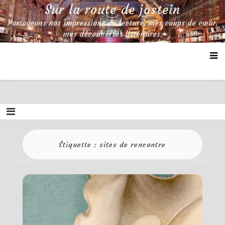
Skip
Sur la route de jostein
to
Partageons nos impressions de lecture, mes coups de cœur,
content
mes découvertes littéraires.
Étiquette :
sites de rencontre