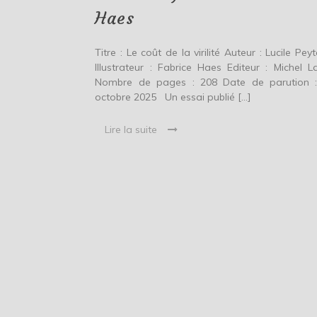
et
Haes
Fabrice
Haes
Titre : Le coût de la virilité Auteur : Lucile Pey
Illustrateur : Fabrice Haes Editeur : Michel L
Nombre de pages : 208 Date de parution 
octobre 2025 Un essai publié […]
Lire la suite