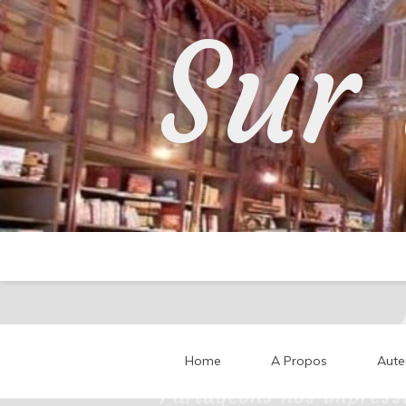
Skip
Sur 
to
content
Home
A Propos
Aute
Partageons nos impressi