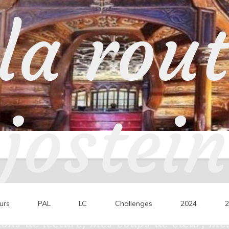
la rou
jostein
urs
PAL
LC
Challenges
2024
2
ons de lecture, mes coups de cœur, mes 