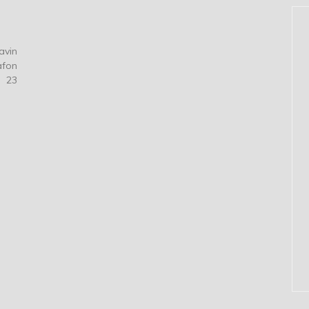
tavin
afon
: 23