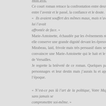
Mon avis:
Ce court roman retrace la confrontation entre deu
entre l’avenir et le passé, la confiance et le doute.
«
Ils avaient souffert des mêmes maux, mais n’ava
lui l’avait
affrontée de face
. »
Marie-Antoinette, échaudée par les évènements réc
elle conserve une grande dignité devant les épreu
Mirabeau, laid, frivole mais très persuasif dans s
convaincre une Marie-Antoinette qui le hait et l
de Versailles.
Je regrette la brièveté de ce roman. Quelques p
personnages et leur destin mais j’aurais lu et a
l’époque.
«
N’est-ce pas là l’art de la politique, Votre 
sans jamais se
compromettre soi-même
. »