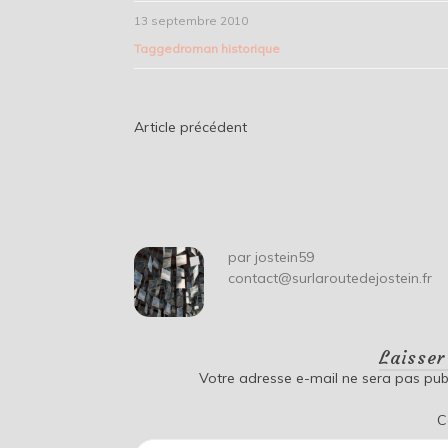
13 septembre 2010
Tagged
roman historique
Navigation
Article précédent
de
l’article
par
jostein59
contact@surlaroutedejostein.fr
Laisse
Votre adresse e-mail ne sera pas publ
C