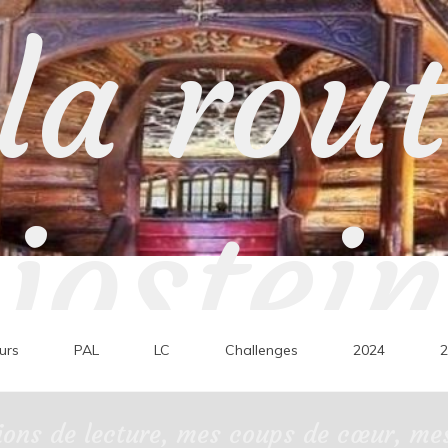
la rou
jostein
urs
PAL
LC
Challenges
2024
2
ons de lecture, mes coups de cœur, mes 