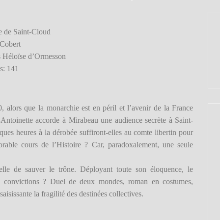
ue de Saint-Cloud
 Cobert
ns Héloïse d’Ormesson
s: 141
0, alors que la monarchie est en péril et l’avenir de la France
e-Antoinette accorde à Mirabeau une audience secrète à Saint-
ues heures à la dérobée suffiront-elles au comte libertin pour
xorable cours de l’Histoire ? Car, paradoxalement, une seule
celle de sauver le trône. Déployant toute son éloquence, le
â ses convictions ? Duel de deux mondes, roman en costumes,
isissante la fragilité des destinées collectives.