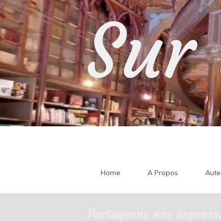
Skip
Sur 
to
content
Home
A Propos
Aute
Partageons nos impressi