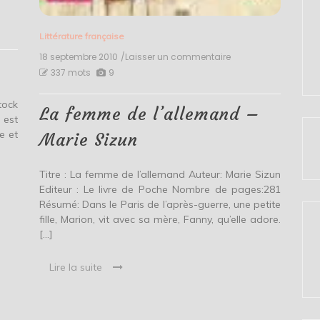
Littérature française
en
18 septembre 2010
/Laisser un commentaire
on
La
337 mots
9
femme
de
tock
l’allemand
La femme de l’allemand –
 est
–
Marie
e et
Marie Sizun
Sizun
Titre : La femme de l’allemand Auteur: Marie Sizun
Editeur : Le livre de Poche Nombre de pages:281
Résumé: Dans le Paris de l’après-guerre, une petite
fille, Marion, vit avec sa mère, Fanny, qu’elle adore.
[…]
Lire la suite