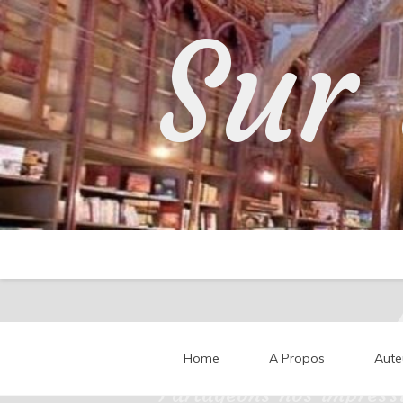
Skip
Sur 
to
content
Home
A Propos
Aute
Partageons nos impressi