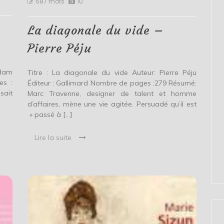
587 mots
10
diagonale
r
du
vide
r
La diagonale du vide –
–
Pierre
Pierre Péju
Péju
Adam
Titre : La diagonale du vide Auteur: Pierre Péju
es :
Éditeur : Gallimard Nombre de pages :279 Résumé:
sait
Marc Travenne, designer de talent et homme
d’affaires, mène une vie agitée. Persuadé qu’il est
» passé à […]
Lire la suite