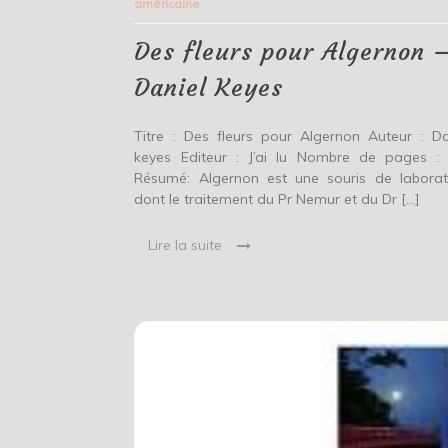
américaine
Algern
–
Daniel
Des fleurs pour Algernon 
Keyes
Daniel Keyes
Titre : Des fleurs pour Algernon Auteur : Da
keyes Editeur : J’ai lu Nombre de pages :
Résumé: Algernon est une souris de laborat
dont le traitement du Pr Nemur et du Dr […]
Lire la suite