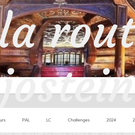
la rou
jostein
urs
PAL
LC
Challenges
2024
2
ons de lecture, mes coups de cœur, mes 