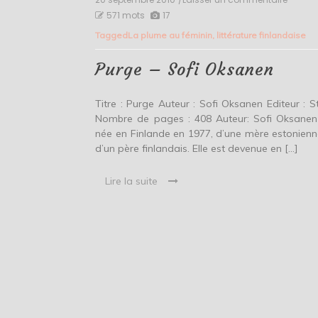
Purge
571 mots
17
–
Tagged
La plume au féminin
,
littérature finlandaise
Sofi
Oksan
Purge – Sofi Oksanen
Titre : Purge Auteur : Sofi Oksanen Editeur : S
Nombre de pages : 408 Auteur: Sofi Oksanen
née en Finlande en 1977, d’une mère estonienn
d’un père finlandais. Elle est devenue en […]
Lire la suite