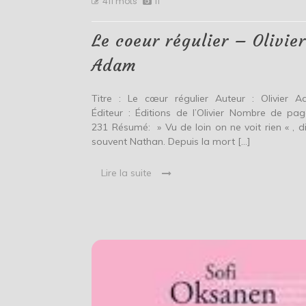
411 mots
11
coeur
régulie
–
Le coeur régulier – Olivie
Olivier
Adam
Adam
Titre : Le cœur régulier Auteur : Olivier 
Éditeur : Éditions de l’Olivier Nombre de pag
231 Résumé: » Vu de loin on ne voit rien « , di
souvent Nathan. Depuis la mort […]
Lire la suite