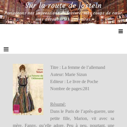
Skip
Sur la route de jostein
to
Partageons nos impressions de lecture, mes coups de cœur,
content
mes découvertes littéraires.
Titre : La femme de l’allemand
Auteur: Marie Sizun
Editeur : Le livre de Poche
Nombre de pages:281
Résumé:
Dans le Paris de l’après-guerre, une
petite fille, Marion, vit avec sa
mère, Fanny, qu’elle adore. Peu à peu, pourtant, une