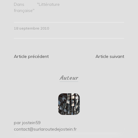
Dans "Littérature
française"
18 septembre 2010
Navigation
Article précédent
Article suivant
de
Auteur
l’article
par
jostein59
contact@surlaroutedejostein.fr