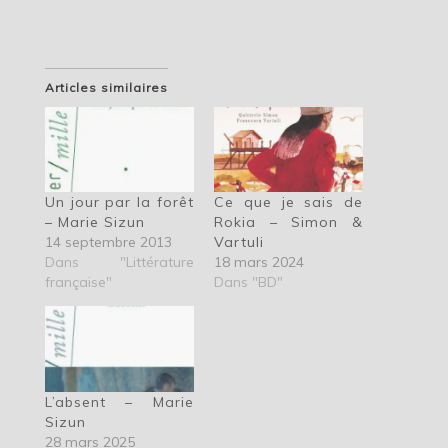
Articles similaires
Un jour par la forêt
Ce que je sais de
– Marie Sizun
Rokia – Simon &
14 septembre 2013
Vartuli
Dans "Littérature
18 mars 2024
française"
Dans "BD"
L’absent – Marie
Sizun
28 mars 2025