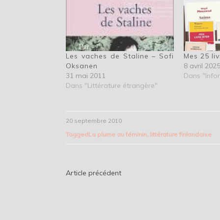
Les vaches de Staline – Sofi
Mes 25 liv
Oksanen
8 avril 202
31 mai 2011
Dans "Info
Dans "Littérature étrangère"
20 septembre 2010
Tagged
La plume au féminin
,
littérature finlandaise
Navigation
Article précédent
de
l’article