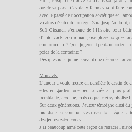
Ainsi, lorsqu’elle trouve Zara dans son jardin, u
ouvrir sa porte. Ces deux femmes vont faire conn
avec le passé de l’occupation soviétique et l’amou
va alors décider de protéger Zara jusqu’au bout, q
Sofi Oksanen s’empare de l’Histoire pour bâtir
d’Hitchcock, son roman pose plusieurs question
compromettre ? Quel jugement peut-on porter sur c
poids de la contrainte ?
Des questions qui ne peuvent que résonner fortemen
Mon avis:
L’auteur a voulu mettre en parallèle le destin de
elles en gardent une peur ancrée au plus pro
tremblante, crochue, mais coquette et symbolise bie
Sur deux générations, l’auteur témoigne ainsi du j
mondiale, les communistes russes font régner la te
des jeunes estoniennes.
J’ai beaucoup aimé cette façon de retracer l’histo