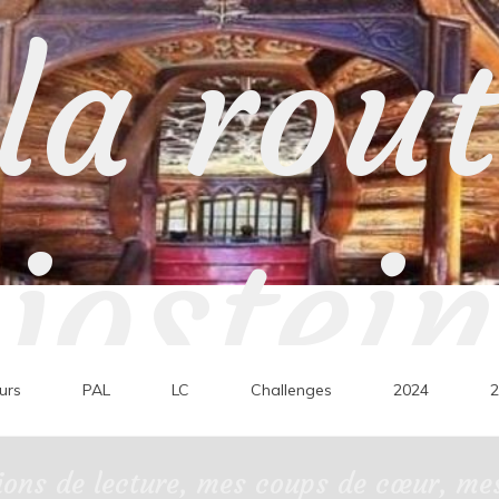
la rou
jostein
urs
PAL
LC
Challenges
2024
2
ons de lecture, mes coups de cœur, mes 