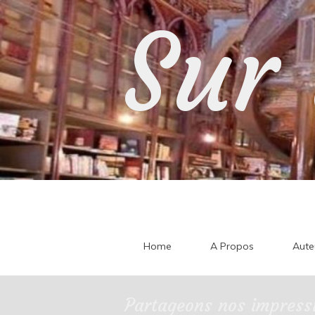
Skip
Sur 
to
content
Home
A Propos
Aute
Partageons nos impressi