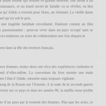
ne jeune femme qui semble en grande détresse, elle hésite à lui
aissance, et un lourd secret de famille va se révéler, en lien
r qu’Aliide a ressenti pour Hans, un résistant. La vieille dame
uel qu’en soit le prix.
 une tragédie familiale envoûtante. Haletant comme un film
s passionnantes : peut-on vivre dans un pays occupé sans se
es trahisons ou actes de collaboration une fois disparu le
t dans la tête des lecteurs français.
 deux femmes, toutes deux ont vécu des expériences violentes et
fond d’elles-même. La couverture du livre montre une main
n l’état d’Aliide, meurtrie mais toujours vigilante.
oug de la Russie sur l’Estonie. A la suite de la seconde guerre
rreur sur ce pays et dans les années 90, la maffia russe profite
ire d’un pays par le ressenti des femmes. Plus que les actes, ce