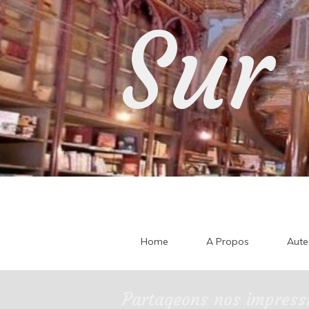
Skip
Sur 
to
content
Home
A Propos
Aute
Partageons nos impressi