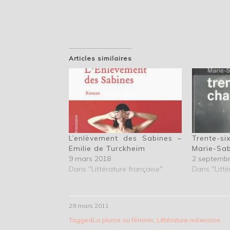
Articles similaires
L’enlèvement des Sabines –
Trente-
Emilie de Turckheim
Marie-Sa
9 mars 2018
2 septemb
Dans "Littérature française"
Dans "Litté
29 mars 2011
Tagged
La plume au féminin
,
Littérature méxicaine