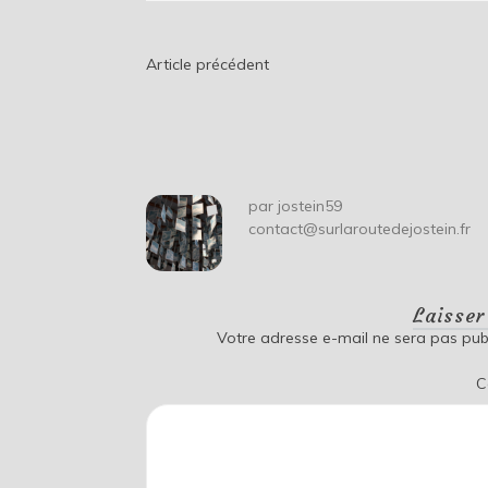
Navigation
Article précédent
de
l’article
par
jostein59
contact@surlaroutedejostein.fr
Laisse
Votre adresse e-mail ne sera pas publ
C