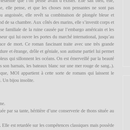
tésienne que l’on pense avant d’exister. Elle sait bien, elle,
ne, elle pense, et que les choses non pensantes ne sont pas
ou angoissée, elle revêt sa combinaison de plongée bleue et
d de sa chambre. Aux côtés des marins, elle s’investit corps et
ise familiale de la ruine causée par l’embargo américain et les
sseur qui lui ouvre les portes du marché international, jusqu’au
enace de mort. Ce roman fascinant traite avec une très grande
 dure et étrange, drôle et géniale, son autisme partiel lui permet
leus qui sillonnent les océans. On est émerveillé par la beauté
s son harnais, les bateaux blanc sur une mer rouge de sang..).
que, MOI appartient à cette sorte de romans qui laissent le
. Un bijou insolite.
ne.
ée par sa tante, héritière d’une conserverie de thons située au
es. Elle est retardée sur les compétences classiques mais possède