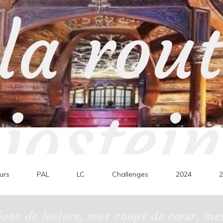
la rou
jostein
urs
PAL
LC
Challenges
2024
2
ons de lecture, mes coups de cœur, mes 