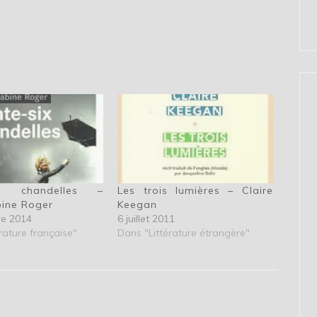
six chandelles –
Les trois lumières – Claire
bine Roger
Keegan
re 2014
6 juillet 2011
rature française"
Dans "Littérature étrangère"