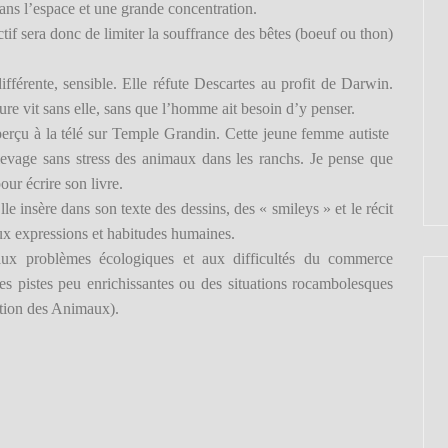
ans l’espace et une grande concentration.
tif sera donc de limiter la souffrance des bêtes (boeuf ou thon)
fférente, sensible. Elle réfute Descartes au profit de Darwin.
ure vit sans elle, sans que l’homme ait besoin d’y penser.
aperçu à la télé sur Temple Grandin. Cette jeune femme autiste
élevage sans stress des animaux dans les ranchs. Je pense que
ur écrire son livre.
 Elle insère dans son texte des dessins, des « smileys » et le récit
aux expressions et habitudes humaines.
e aux problèmes écologiques et aux difficultés du commerce
des pistes peu enrichissantes ou des situations rocambolesques
ation des Animaux).