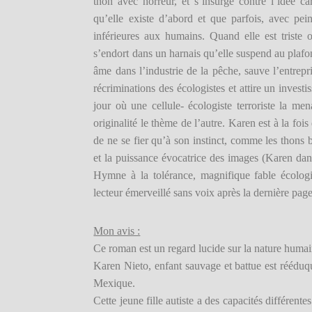
thon avec horreur, et s’insurge contre l’idée car
qu’elle existe d’abord et que parfois, avec pei
inférieures aux humains. Quand elle est triste 
s’endort dans un harnais qu’elle suspend au plafon
âme dans l’industrie de la pêche, sauve l’entrepr
récriminations des écologistes et attire un investi
jour où une cellule- écologiste terroriste la m
originalité le thème de l’autre. Karen est à la fois
de ne se fier qu’à son instinct, comme les thons b
et la puissance évocatrice des images (Karen dan
Hymne à la tolérance, magnifique fable écologi
lecteur émerveillé sans voix après la dernière page
Mon avis :
Ce roman est un regard lucide sur la nature humai
Karen Nieto, enfant sauvage et battue est rééduqu
Mexique.
Cette jeune fille autiste a des capacités différent