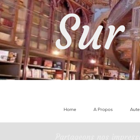
Skip
Sur 
to
content
Home
A Propos
Aute
Partageons nos impressi