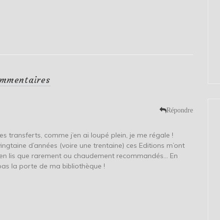
mmentaires
Répondre
ces transferts, comme j’en ai loupé plein, je me régale !
vingtaine d’années (voire une trentaine) ces Editions m’ont
e n’en lis que rarement ou chaudement recommandés… En
 pas la porte de ma bibliothèque !