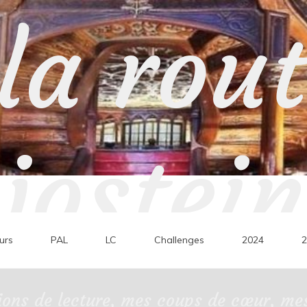
la rou
jostein
urs
PAL
LC
Challenges
2024
2
ons de lecture, mes coups de cœur, mes 