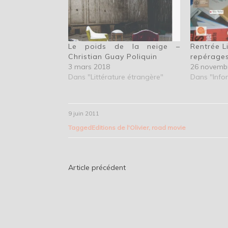
Le poids de la neige –
Rentrée L
Christian Guay Poliquin
repérage
3 mars 2018
26 novemb
Dans "Littérature étrangère"
Dans "Info
9 juin 2011
Tagged
Editions de l'Olivier
,
road movie
Navigation
Article précédent
de
l’article