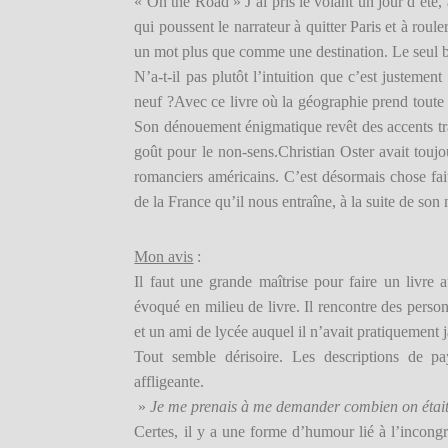
« On the Road » J’ai pris le volant un jour d’été, 
qui poussent le narrateur à quitter Paris et à roul
un mot plus que comme une destination. Le seul be
N’a-t-il pas plutôt l’intuition que c’est justemen
neuf ?Avec ce livre où la géographie prend toute s
Son dénouement énigmatique revêt des accents tra
goût pour le non-sens.Christian Oster avait touj
romanciers américains. C’est désormais chose fait
de la France qu’il nous entraîne, à la suite de son 
Mon avis
:
Il faut une grande maîtrise pour faire un livre 
évoqué en milieu de livre. Il rencontre des perso
et un ami de lycée auquel il n’avait pratiquement 
Tout semble dérisoire. Les descriptions de pa
affligeante.
»
Je me prenais à me demander combien on était 
Certes, il y a une forme d’humour lié à l’incongr