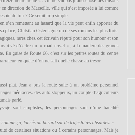
à treize heure trente « . On ne sait pas grand-chose des raisons
er en direction de Marseille, ville qui s’est imposée à lui comme
soin de fuir ? Ce serait trop simple.
t en s’en remettant au hasard qu
e la vie peut enfin apporter du
a place, Christian Oster signe un de ses romans les plus forts.
giques, rares chez cet écrivain réputé pour son humour et son
ours rêvé d’écrire un » road novel « , à la manière des grands
e. En guise de Route 66, c’est sur les petites routes du centre
narrateur, en quête d’on ne sait quelle chasse au trésor.
aussi plat. Jean a pris la route suite à un problème personnel
nnages médiocres, des auto-stoppeurs, un couple d’agriculteurs
jamais parlé.
ysage sont simplistes, les personnages sont d’une banalité
comme ça, lancés au hasard sur de trajectoires absurdes
. »
uité de certaines situations ou à certains personnages. Mais je