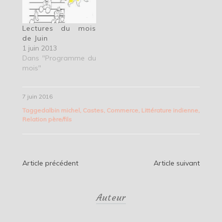
Lectures du mois
de Juin
1 juin 2013
Dans "Programme du
mois"
7 juin 2016
Tagged
albin michel
,
Castes
,
Commerce
,
Littérature indienne
,
Relation père/fils
Navigation
Article précédent
Article suivant
de
Auteur
l’article