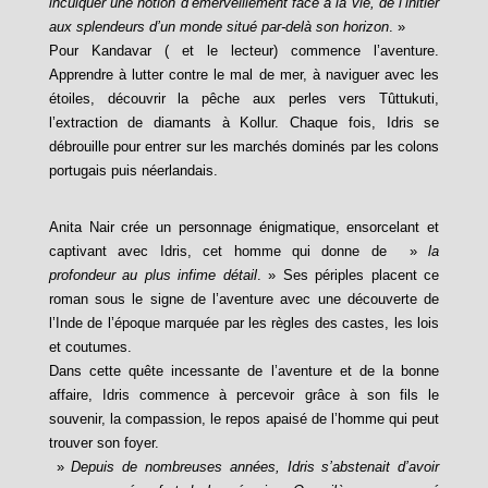
inculquer une notion d’émerveillement face à la vie, de l’initier
aux splendeurs d’un monde situé par-delà son horizon
. »
Pour Kandavar ( et le lecteur) commence l’aventure.
Apprendre à lutter contre le mal de mer, à naviguer avec les
étoiles, découvrir la pêche aux perles vers Tûttukuti,
l’extraction de diamants à Kollur. Chaque fois, Idris se
débrouille pour entrer sur les marchés dominés par les colons
portugais puis néerlandais.
Anita Nair crée un personnage énigmatique, ensorcelant et
captivant avec Idris, cet homme qui donne de »
la
profondeur au plus infime détail
. » Ses périples placent ce
roman sous le signe de l’aventure avec une découverte de
l’Inde de l’époque marquée par les règles des castes, les lois
et coutumes.
Dans cette quête incessante de l’aventure et de la bonne
affaire, Idris commence à percevoir grâce à son fils le
souvenir, la compassion, le repos apaisé de l’homme qui peut
trouver son foyer.
»
Depuis de nombreuses années, Idris s’abstenait d’avoir