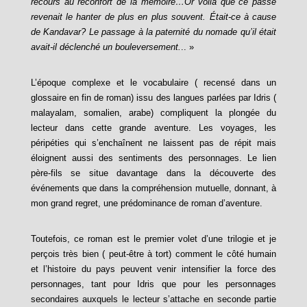
recours au réconfort de la mémoire…Or voilà que ce passé
revenait le hanter de plus en plus souvent. Était-ce à cause
de Kandavar? Le passage à la paternité du nomade qu’il était
avait-il déclenché un bouleversement.
.. »
L’époque complexe et le vocabulaire ( recensé dans un
glossaire en fin de roman) issu des langues parlées par Idris (
malayalam, somalien, arabe) compliquent la plongée du
lecteur dans cette grande aventure. Les voyages, les
péripéties qui s’enchaînent ne laissent pas de répit mais
éloignent aussi des sentiments des personnages. Le lien
père-fils se situe davantage dans la découverte des
événements que dans la compréhension mutuelle, donnant, à
mon grand regret, une prédominance de roman d’aventure.
Toutefois, ce roman est le premier volet d’une trilogie et je
perçois très bien ( peut-être à tort) comment le côté humain
et l’histoire du pays peuvent venir intensifier la force des
personnages, tant pour Idris que pour les personnages
secondaires auxquels le lecteur s’attache en seconde partie