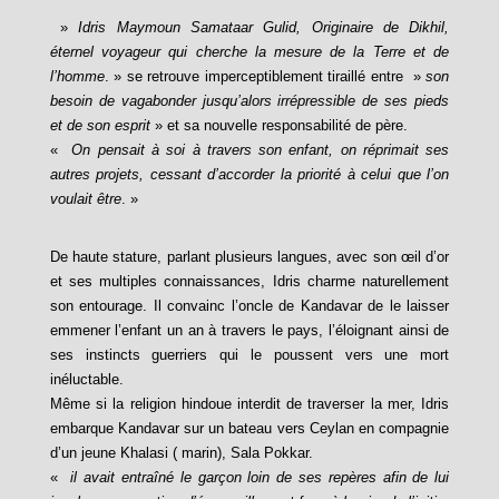
»
Idris Maymoun Samataar Gulid, Originaire de Dikhil,
éternel voyageur qui cherche la mesure de la Terre et de
l’homme
. » se retrouve imperceptiblement tiraillé entre »
son
besoin de vagabonder jusqu’alors irrépressible de ses pieds
et de son esprit
» et sa nouvelle responsabilité de père.
«
On pensait à soi à travers son enfant, on réprimait ses
autres projets, cessant d’accorder la priorité à celui que l’on
voulait être
. »
De haute stature, parlant plusieurs langues, avec son œil d’or
et ses multiples connaissances, Idris charme naturellement
son entourage. Il convainc l’oncle de Kandavar de le laisser
emmener l’enfant un an à travers le pays, l’éloignant ainsi de
ses instincts guerriers qui le poussent vers une mort
inéluctable.
Même si la religion hindoue interdit de traverser la mer, Idris
embarque Kandavar sur un bateau vers Ceylan en compagnie
d’un jeune Khalasi ( marin), Sala Pokkar.
«
il avait entraîné le garçon loin de ses repères afin de lui