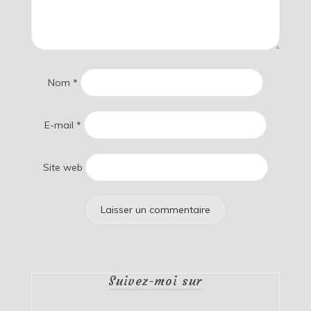
Nom
*
E-mail
*
Site web
Suivez-moi sur