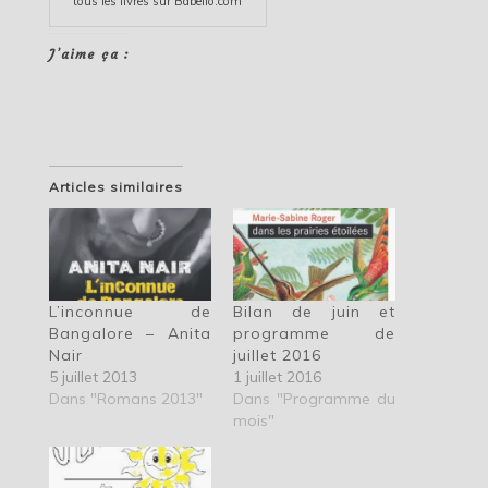
tous les
livres
sur Babelio.com
J’aime ça :
Articles similaires
L’inconnue de
Bilan de juin et
Bangalore – Anita
programme de
Nair
juillet 2016
5 juillet 2013
1 juillet 2016
Dans "Romans 2013"
Dans "Programme du
mois"