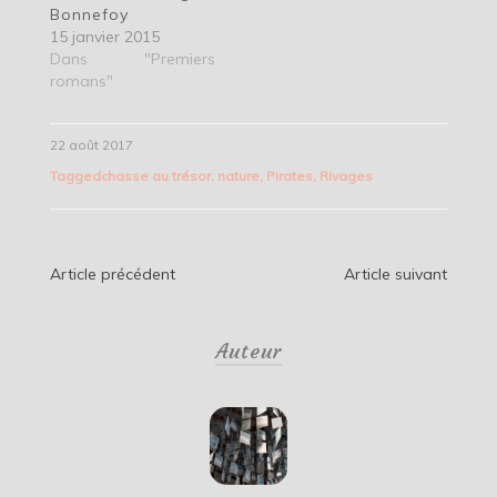
Bonnefoy
15 janvier 2015
Dans "Premiers
romans"
22 août 2017
Tagged
chasse au trésor
,
nature
,
Pirates
,
Rivages
Navigation
Article précédent
Article suivant
de
Auteur
l’article