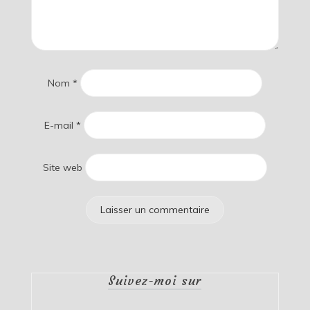
Nom
*
E-mail
*
Site web
Suivez-moi sur