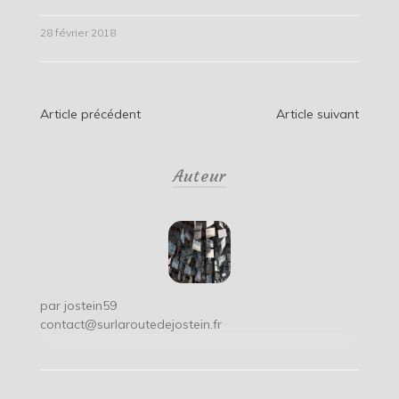
28 février 2018
Navigation
Article précédent
Article suivant
de
Auteur
l’article
par
jostein59
contact@surlaroutedejostein.fr