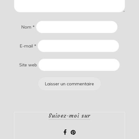
Nom
*
E-mail
*
Site web
Suivez-moi sur