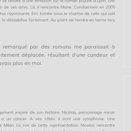
e se rendre à une émission sur le roman puzzle à Lyon, Eric
un de ses amis. Là, il rencontre Marie. Condamnée en 2005
’hui rayonnante. Eric tombe sous le charme de celle qui sait
 le déstabilise fortement. Au point de fondre en larme lors
tre remarqué par des romans me paraissait à
itement déplacée, résultant d’une candeur et
vais plus en moi.
ement inspiré de son histoire. Nicolas, personnage miroir
 a un cancer. A ses côtés, il écrit une symphonie. Une
Milan. Le soir de cette représentation, Nicolas rencontre