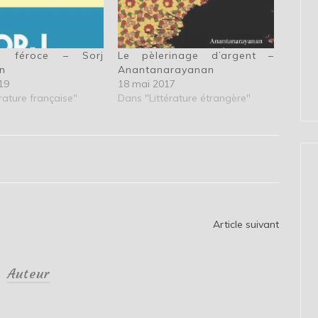
e féroce – Sorj
Le pèlerinage d’argent –
n
Anantanarayanan
19
18 mai 2017
rature française"
Dans "Littérature étrangère"
Article suivant
Auteur