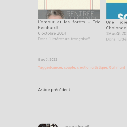
L’amour et les forêts – Eric
Une joi
Reinhardt
Chalando
6 octobre 2014
19 août 20
Dans "Littérature française"
Dans "Litté
8 août 2022
Tagged
cancer
,
couple
,
création artistique
,
Gallimard
Navigation
Article précédent
de
l’article
par
jostein59