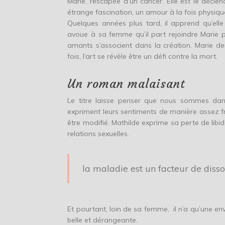
Marie, rescapée d’un cancer. Elle est le déclen
étrange fascination, un amour à la fois physique
Quelques années plus tard, il apprend qu’elle
avoue à sa femme qu’il part rejoindre Marie po
amants s’associent dans la création. Marie d
fois, l’art se révèle être un défi contre la mort.
Un roman malaisant
Le titre laisse penser que nous sommes dans 
expriment leurs sentiments de manière assez fr
être modifié. Mathilde exprime sa perte de libi
relations sexuelles.
la maladie est un facteur de dissoc
Et pourtant, loin de sa femme, il n’a qu’une env
belle et dérangeante.