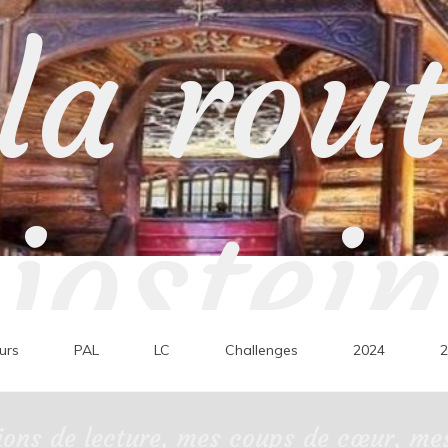
la rou
jostein
urs
PAL
LC
Challenges
2024
2
ons de lecture, mes coups de cœur, mes 