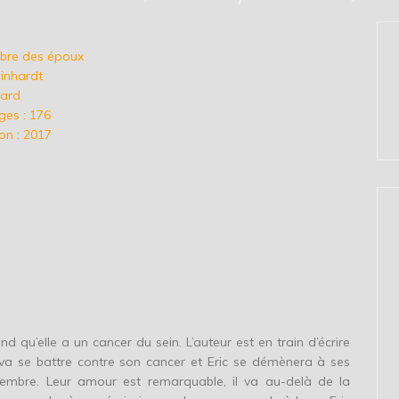
mbre des époux
einhardt
imard
es : 176
on : 2017
d qu’elle a un cancer du sein. L’auteur est en train d’écrire
va se battre contre son cancer et Eric se démènera à ses
mbre. Leur amour est remarquable, il va au-delà de la