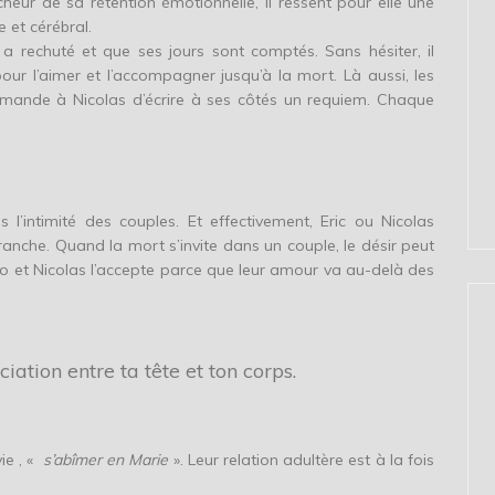
cheur de sa rétention émotionnelle, il ressent pour elle une
 et cérébral.
 a rechuté et que ses jours sont comptés. Sans hésiter, il
ur l’aimer et l’accompagner jusqu’à la mort. Là aussi, les
emande à Nicolas d’écrire à ses côtés un requiem. Chaque
l’intimité des couples. Et effectivement, Eric ou Nicolas
anche. Quand la mort s’invite dans un couple, le désir peut
do et Nicolas l’accepte parce que leur amour va au-delà des
iation entre ta tête et ton corps.
ie , «
s’abîmer en Marie
». Leur relation adultère est à la fois