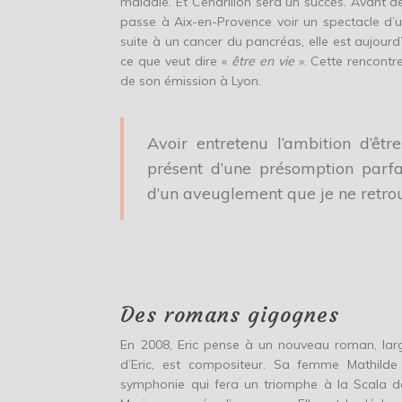
maladie. Et Cendrillon sera un succès. Avant d
passe à Aix-en-Provence voir un spectacle d’
suite à un cancer du pancréas, elle est aujourd
ce que veut dire «
être en vie
». Cette rencontre
de son émission à Lyon.
Avoir entretenu l’ambition d’ê
présent d’une présomption parfa
d’un aveuglement que je ne retrou
Des romans gigognes
En 2008, Eric pense à un nouveau roman, larg
d’Eric, est compositeur. Sa femme Mathilde
symphonie qui fera un triomphe à la Scala de 