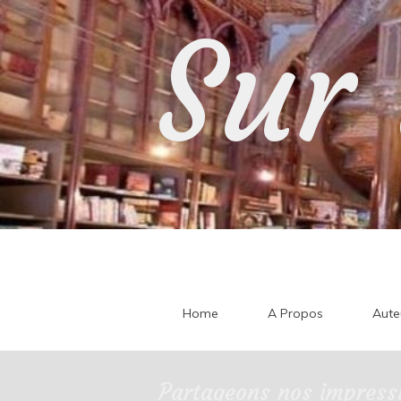
Skip
Sur 
to
content
Home
A Propos
Aute
Partageons nos impressi